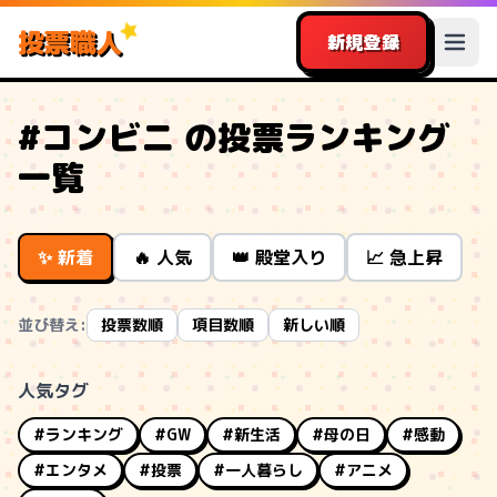
投票職人
新規登録
#コンビニ の投票ランキング
一覧
✨ 新着
🔥 人気
👑 殿堂入り
📈 急上昇
並び替え:
投票数順
項目数順
新しい順
人気タグ
#ランキング
#GW
#新生活
#母の日
#感動
#エンタメ
#投票
#一人暮らし
#アニメ