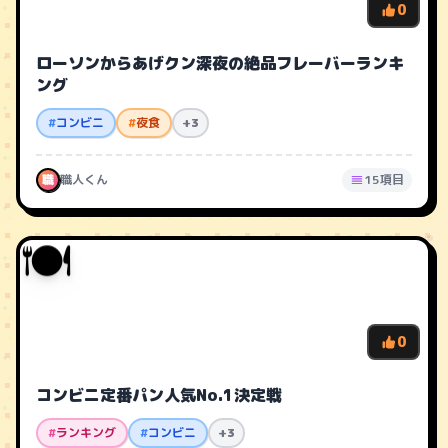
0
ローソンからあげクン深夜の絶品フレーバーランキ
ング
#
コンビニ
#
夜食
+3
職
職人くん
15項目
🍽️
0
コンビニ定番パン人気No.1決定戦
#
ランキング
#
コンビニ
+3