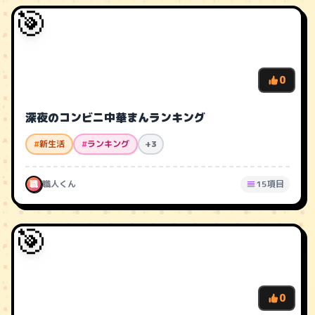
🎯
0
深夜のコンビニ中華まんランキング
#
新生活
#
ランキング
+3
職
職人くん
15項目
🎯
0