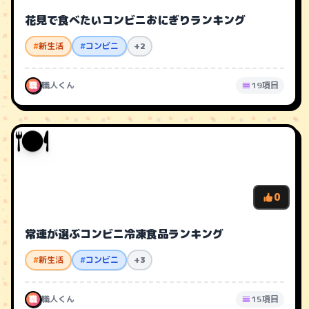
花見で食べたいコンビニおにぎりランキング
#
新生活
#
コンビニ
+2
職
職人くん
19項目
🍽️
0
常連が選ぶコンビニ冷凍食品ランキング
#
新生活
#
コンビニ
+3
職
職人くん
15項目