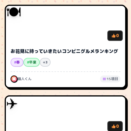
🍽️
0
お花見に持っていきたいコンビニグルメランキング
#
春
#
卒業
+3
職
職人くん
15項目
✈️
0