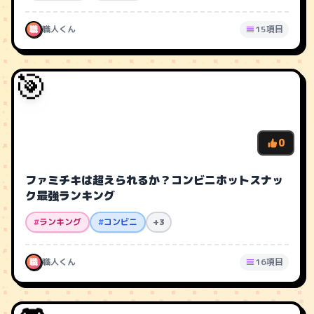
職
職人くん
15項目
🎯
0
ファミチキは超えられるか？コンビニホットスナッ
ク最強ランキング
#
ランキング
#
コンビニ
+3
職
職人くん
16項目