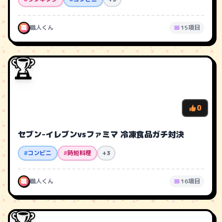
職
職人くん
15項目
🏆
0
セブン-イレブンvsファミマ 冷凍食品ガチ対決
#
コンビニ
#
時短料理
+3
職
職人くん
16項目