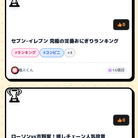
🏆
0
セブン-イレブン 究極の定番おにぎりランキング
#
ランキング
#
コンビニ
+3
職
職人くん
16項目
🏆
0
ローソンvs吉野家！推しチェーン人気投票