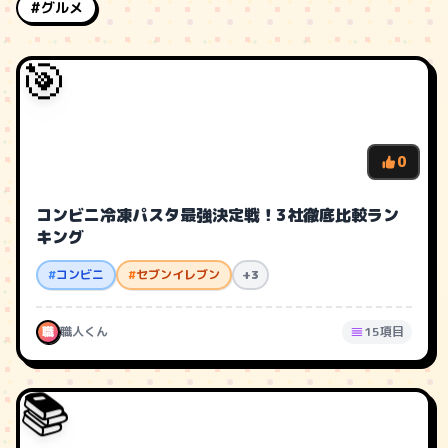
#グルメ
🎯
0
コンビニ冷凍パスタ最強決定戦！3社徹底比較ラン
キング
#
コンビニ
#
セブンイレブン
+3
職
職人くん
15項目
📚