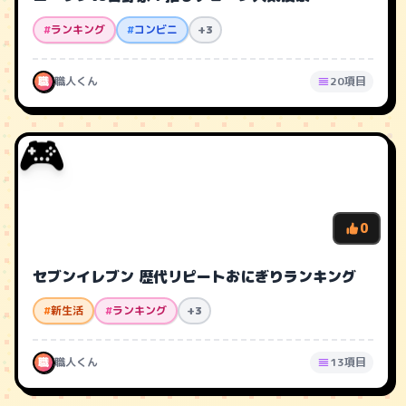
#
ランキング
#
コンビニ
+3
職
職人くん
20項目
🎮
0
セブンイレブン 歴代リピートおにぎりランキング
#
新生活
#
ランキング
+3
職
職人くん
13項目