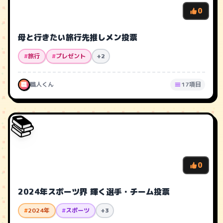
0
母と行きたい旅行先推しメン投票
#
旅行
#
プレゼント
+2
職
職人くん
17項目
📚
0
2024年スポーツ界 輝く選手・チーム投票
#
2024年
#
スポーツ
+3