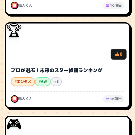
職
職人くん
16項目
🏆
0
プロが選ぶ！未来のスター候補ランキング
#
エンタメ
#
GW
+3
職
職人くん
16項目
🎮