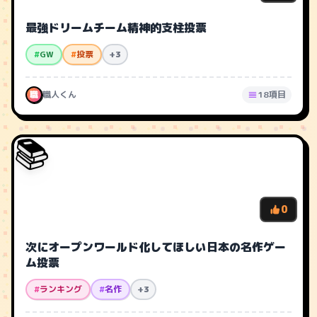
最強ドリームチーム精神的支柱投票
#
GW
#
投票
+3
職
職人くん
18項目
📚
0
次にオープンワールド化してほしい日本の名作ゲー
ム投票
#
ランキング
#
名作
+3