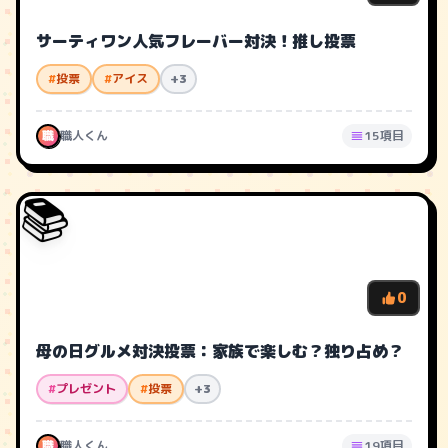
サーティワン人気フレーバー対決！推し投票
#
投票
#
アイス
+3
職
職人くん
15項目
📚
0
母の日グルメ対決投票：家族で楽しむ？独り占め？
#
プレゼント
#
投票
+3
職
職人くん
19項目