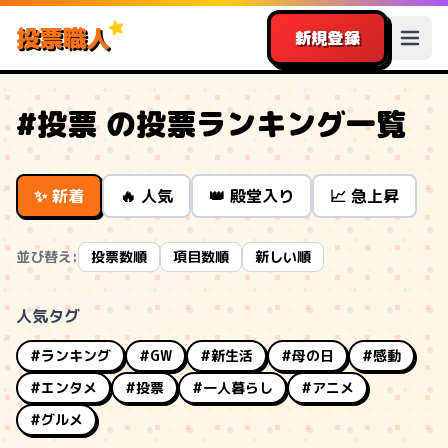
投票職人
新規登録
#投票 の投票ランキング一覧
✨ 新着
🔥 人気
👑 殿堂入り
📈 急上昇
並び替え:
投票数順
項目数順
新しい順
人気タグ
#ランキング
#GW
#新生活
#母の日
#感動
#エンタメ
#投票
#一人暮らし
#アニメ
#グルメ