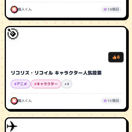
職
職人くん
18項目
🎯
6
リコリス・リコイル キャラクター人気投票
#
アニメ
#
キャラクター
+3
職
職人くん
15項目
✈️