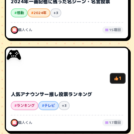
2024年一番記憶に残った名シーン・名言投票
#
感動
#
2024年
+3
職
職人くん
15項目
🎮
1
人気アナウンサー推し投票ランキング
#
ランキング
#
テレビ
+3
職
職人くん
17項目