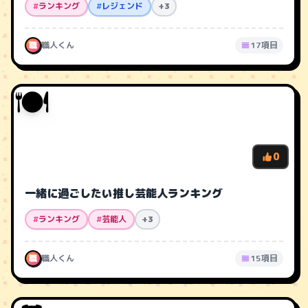
#
ランキング
#
レジェンド
+3
職
職人くん
17項目
🍽️
0
一緒に過ごしたい推し芸能人ランキング
#
ランキング
#
芸能人
+3
職
職人くん
15項目