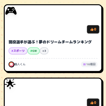
🎮
0
現役選手が選ぶ！夢のドリームチームランキング
#
スポーツ
#
GW
+3
職
職人くん
16項目
🌟
0