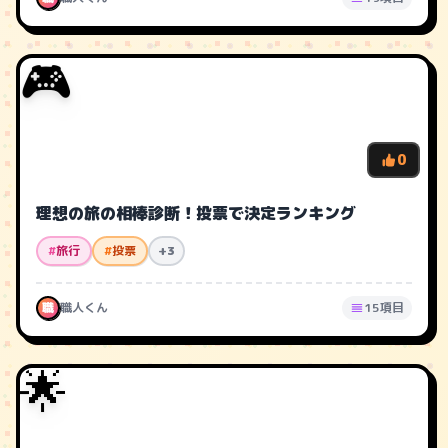
🎮
0
理想の旅の相棒診断！投票で決定ランキング
#
旅行
#
投票
+3
職
職人くん
15項目
🌟