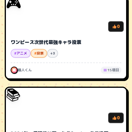
🎮
0
ワンピース次世代最強キャラ投票
#
アニメ
#
投票
+3
職
職人くん
15項目
📚
0