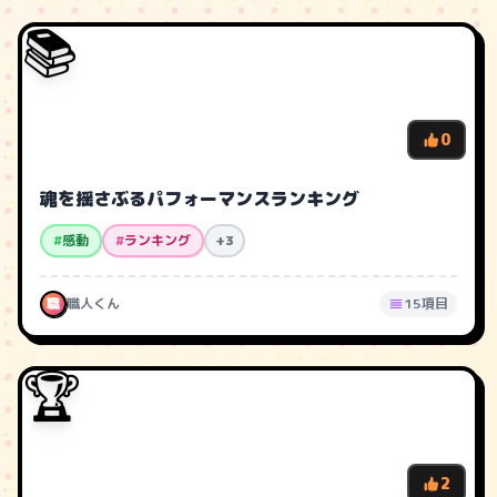
📚
0
魂を揺さぶるパフォーマンスランキング
#
感動
#
ランキング
+3
職
職人くん
15項目
🏆
2