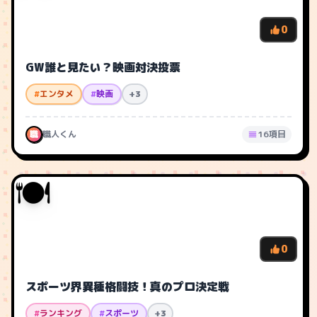
0
GW誰と見たい？映画対決投票
#
エンタメ
#
映画
+3
職
職人くん
16項目
🍽️
0
スポーツ界異種格闘技！真のプロ決定戦
#
ランキング
#
スポーツ
+3