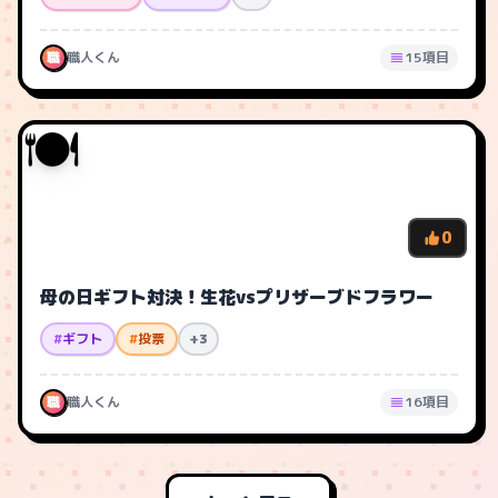
職
職人くん
15項目
🍽️
0
母の日ギフト対決！生花vsプリザーブドフラワー
#
ギフト
#
投票
+3
職
職人くん
16項目