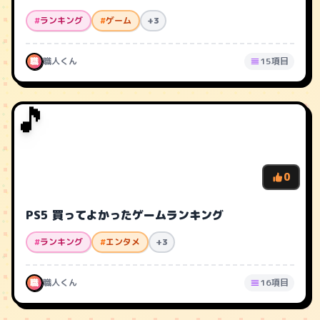
#
ランキング
#
ゲーム
+3
職
職人くん
15項目
🎵
0
PS5 買ってよかったゲームランキング
#
ランキング
#
エンタメ
+3
職
職人くん
16項目