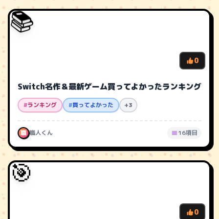
📚
0
Switch名作＆最新ゲーム買ってよかったランキング
#
ランキング
#
買ってよかった
+3
職
職人くん
16項目
🎯
0