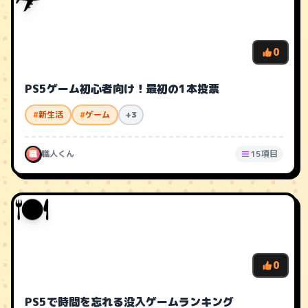
✈️
0
PS5ゲーム初心者向け！最初の1本投票
#
新生活
#
ゲーム
+3
職
職人くん
15項目
🍽️
0
PS5で時間を忘れる没入ゲームランキング