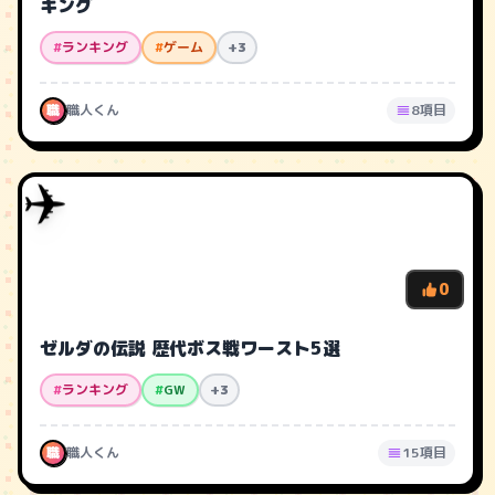
キング
#
ランキング
#
ゲーム
+3
職
職人くん
8項目
✈️
0
ゼルダの伝説 歴代ボス戦ワースト5選
#
ランキング
#
GW
+3
職
職人くん
15項目