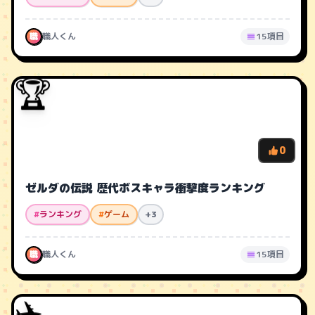
職
職人くん
15項目
🏆
0
ゼルダの伝説 歴代ボスキャラ衝撃度ランキング
#
ランキング
#
ゲーム
+3
職
職人くん
15項目