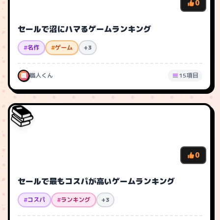
0
セールで沼にハマるゲームランキング
#
名作
#
ゲーム
+3
職
職人くん
15項目
📚
0
セールで最もコスパが高いゲームランキング
#
コスパ
#
ランキング
+3