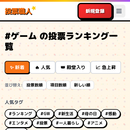
投票職人
新規登録
#ゲーム の投票ランキング一
覧
✨ 新着
🔥 人気
👑 殿堂入り
📈 急上昇
並び替え:
投票数順
項目数順
新しい順
人気タグ
#ランキング
#GW
#新生活
#母の日
#感動
#エンタメ
#投票
#一人暮らし
#アニメ