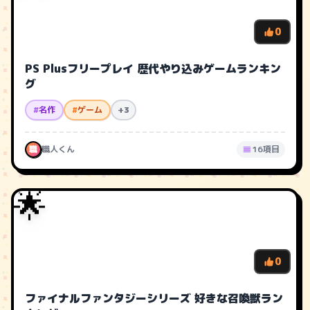
0
PS Plusフリープレイ 歴代やり込みゲームランキン
グ
#
名作
#
ゲーム
+3
職
職人くん
16項目
🌟
0
ファイナルファンタジーシリーズ 好きな召喚獣ラン