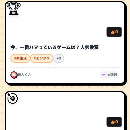
🏆
0
今、一番ハマっているゲームは？人気投票
#
新生活
#
エンタメ
+3
職
職人くん
16項目
🎯
0