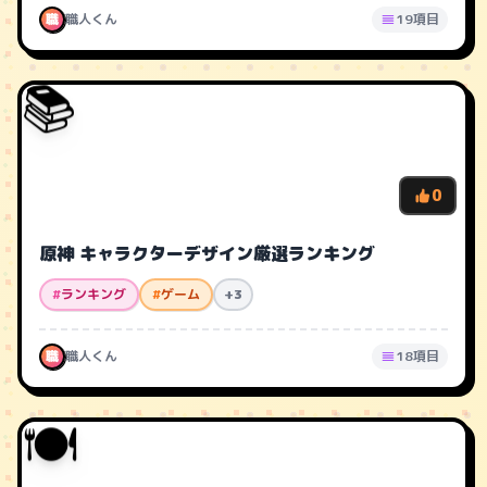
職
職人くん
19項目
📚
0
原神 キャラクターデザイン厳選ランキング
#
ランキング
#
ゲーム
+3
職
職人くん
18項目
🍽️