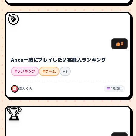
🎯
0
Apex一緒にプレイしたい芸能人ランキング
#
ランキング
#
ゲーム
+2
職
職人くん
15項目
🏆