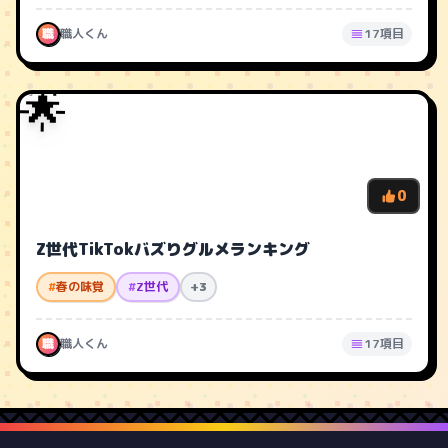
職
職人くん
17項目
🌟
0
Z世代TikTokバズりグルメランキング
#
春の味覚
#
Z世代
+3
職
職人くん
17項目