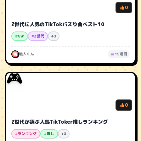
0
Z世代に人気のTikTokバズり曲ベスト10
#
GW
#
Z世代
+3
職
職人くん
15項目
🎮
0
Z世代が選ぶ人気TikToker推しランキング
#
ランキング
#
推し
+3