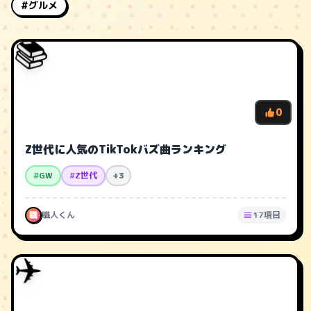
#グルメ
📚
0
Z世代に人気のTikTokバズ曲ランキング
#
GW
#
Z世代
+3
職
職人くん
17項目
✈️