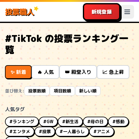
投票職人
新規登録
#TikTok の投票ランキング一
覧
✨ 新着
🔥 人気
👑 殿堂入り
📈 急上昇
並び替え:
投票数順
項目数順
新しい順
人気タグ
#ランキング
#GW
#新生活
#母の日
#感動
#エンタメ
#投票
#一人暮らし
#アニメ