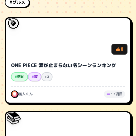
#グルメ
🎯
0
ONE PIECE 涙が止まらない名シーンランキング
#
感動
#
涙
+3
職
職人くん
17項目
📚