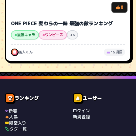
0
ONE PIECE 麦わらの一味 最強の敵ランキング
#
最強キャラ
#
ワンピース
+3
職
職人くん
15項目
ランキング
ユーザー
🏆
👤
✨
新着
ログイン
🔥
人気
新規登録
👑
殿堂入り
🏷️
タグ一覧