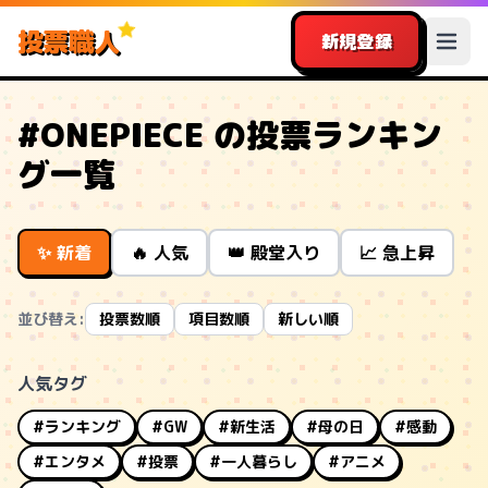
投票職人
新規登録
#ONEPIECE の投票ランキン
グ一覧
✨ 新着
🔥 人気
👑 殿堂入り
📈 急上昇
並び替え:
投票数順
項目数順
新しい順
人気タグ
#ランキング
#GW
#新生活
#母の日
#感動
#エンタメ
#投票
#一人暮らし
#アニメ