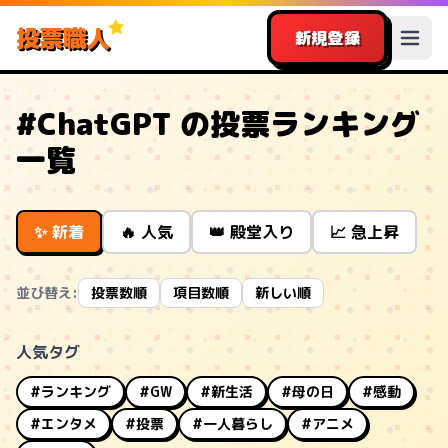
投票職人
新規登録
#ChatGPT の投票ランキング
一覧
✨ 新着
🔥 人気
👑 殿堂入り
📈 急上昇
並び替え:
投票数順
項目数順
新しい順
人気タグ
#ランキング
#GW
#新生活
#母の日
#感動
#エンタメ
#投票
#一人暮らし
#アニメ