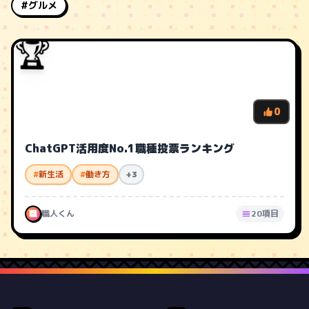
#グルメ
🏆
0
ChatGPT活用度No.1職種投票ランキング
#
新生活
#
働き方
+3
職
職人くん
20項目