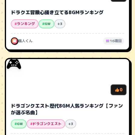
ドラクエ冒険心掻き立てるBGMランキング
#
ランキング
#
GW
+3
職
職人くん
16項目
🎮
0
ドラゴンクエスト歴代BGM人気ランキング【ファン
が選ぶ名曲】
#
GW
#
ドラゴンクエスト
+3