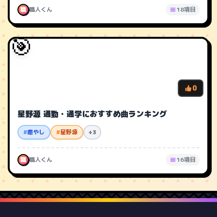
職
職人くん
18項目
🎯
0
星野源 通勤・通学におすすめ曲ランキング
#
癒やし
#
星野源
+3
職
職人くん
16項目