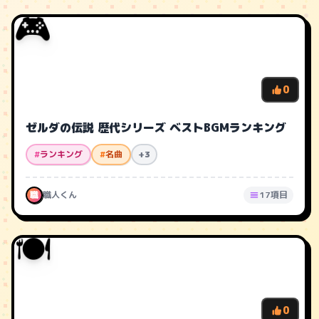
🎮
0
ゼルダの伝説 歴代シリーズ ベストBGMランキング
#
ランキング
#
名曲
+3
職
職人くん
17項目
🍽️
0