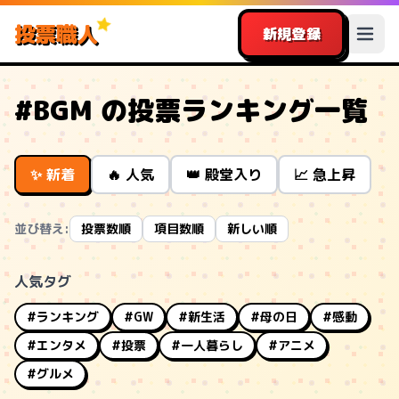
投票職人
新規登録
#BGM の投票ランキング一覧
✨ 新着
🔥 人気
👑 殿堂入り
📈 急上昇
並び替え:
投票数順
項目数順
新しい順
人気タグ
#ランキング
#GW
#新生活
#母の日
#感動
#エンタメ
#投票
#一人暮らし
#アニメ
#グルメ