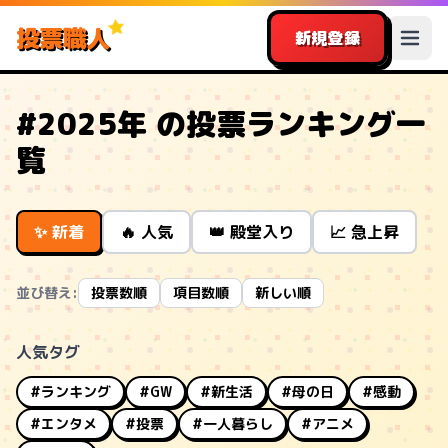
投票職人
新規登録
#2025年 の投票ランキング一
覧
✨ 新着
🔥 人気
👑 殿堂入り
📈 急上昇
並び替え:
投票数順
項目数順
新しい順
人気タグ
#ランキング
#GW
#新生活
#母の日
#感動
#エンタメ
#投票
#一人暮らし
#アニメ