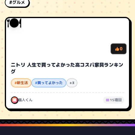
#グルメ
🍽️
0
ニトリ 人生で買ってよかった高コスパ家具ランキン
グ
#
新生活
#
買ってよかった
+3
職
職人くん
15項目