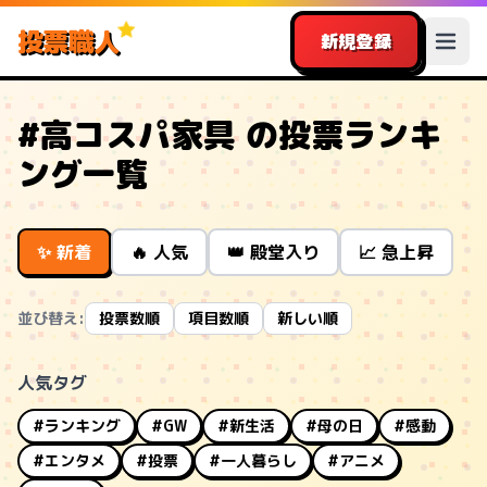
投票職人
新規登録
#高コスパ家具 の投票ランキ
ング一覧
✨ 新着
🔥 人気
👑 殿堂入り
📈 急上昇
並び替え:
投票数順
項目数順
新しい順
人気タグ
#ランキング
#GW
#新生活
#母の日
#感動
#エンタメ
#投票
#一人暮らし
#アニメ