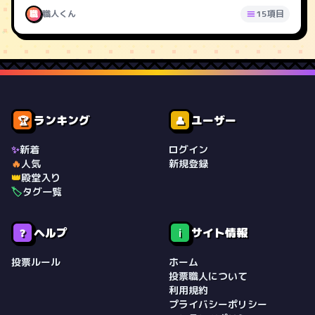
職
職人くん
15項目
ランキング
ユーザー
🏆
👤
✨
新着
ログイン
🔥
人気
新規登録
👑
殿堂入り
🏷️
タグ一覧
ヘルプ
サイト情報
❓
ℹ️
投票ルール
ホーム
投票職人について
利用規約
プライバシーポリシー