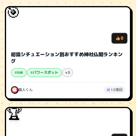
🎯
0
初詣シチュエーション別おすすめ神社仏閣ランキン
グ
#
GW
#
パワースポット
+3
職
職人くん
13項目
🏆