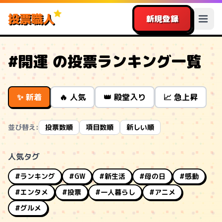
投票職人
新規登録
#開運 の投票ランキング一覧
✨ 新着
🔥 人気
👑 殿堂入り
📈 急上昇
並び替え:
投票数順
項目数順
新しい順
人気タグ
#ランキング
#GW
#新生活
#母の日
#感動
#エンタメ
#投票
#一人暮らし
#アニメ
#グルメ