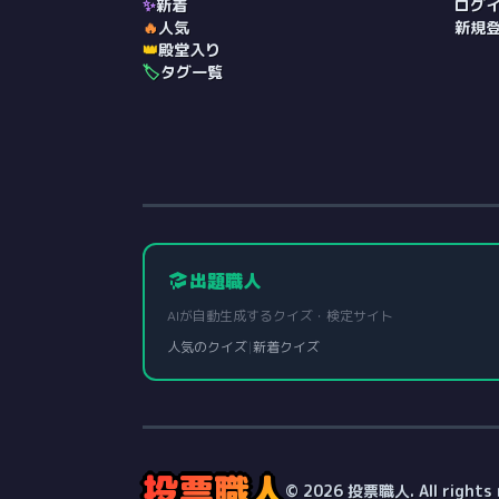
✨
新着
ログ
🔥
人気
新規
👑
殿堂入り
🏷️
タグ一覧
出題職人
AIが自動生成するクイズ・検定サイト
人気のクイズ
|
新着クイズ
投票職人
© 2026 投票職人. All rights 