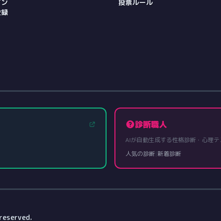
イン
投票ルール
登録
診断職人
AIが自動生成する性格診断・心理テ
人気の診断
|
新着診断
reserved.