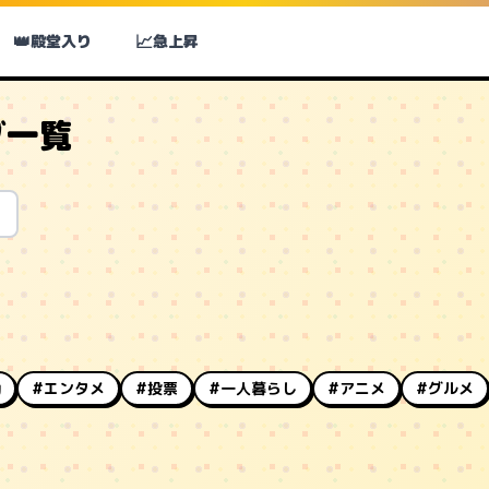
👑
📈
殿堂入り
急上昇
グ一覧
動
#エンタメ
#投票
#一人暮らし
#アニメ
#グルメ