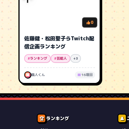
0
佐藤健・松田聖子らTwitch配
信企画ランキング
#
ランキング
#
芸能人
+3
職
職人くん
16項目
ランキング
🏆
👤