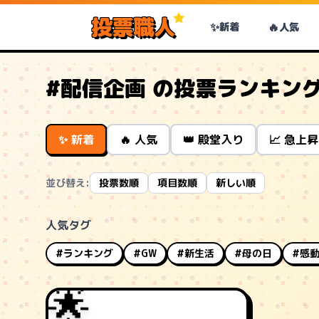
投票職人
✨
🔥
新着
人気
#配信企画 の投票ランキン
✨ 新着
🔥 人気
👑 殿堂入り
📈 急上昇
並び替え:
投票数順
項目数順
新しい順
人気タグ
#ランキング
#GW
#新生活
#母の日
#感
🌟