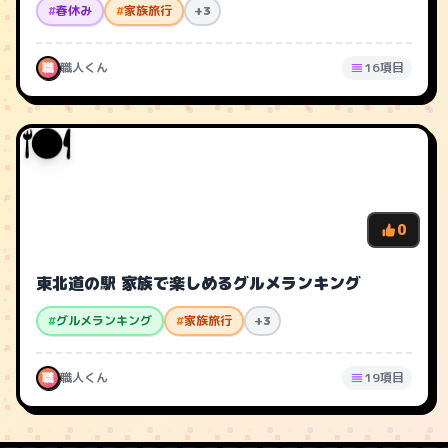
#
春休み
#
家族旅行
+3
職
職人くん
16項目
🍽️
0
東北道の駅 家族で楽しめるグルメランキング
#
グルメランキング
#
家族旅行
+3
職
職人くん
19項目