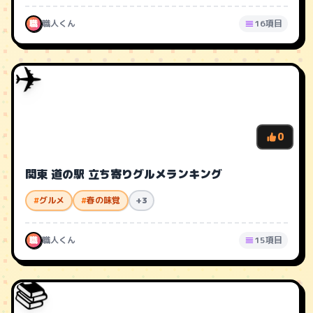
職
職人くん
16項目
✈️
0
関東 道の駅 立ち寄りグルメランキング
#
グルメ
#
春の味覚
+3
職
職人くん
15項目
📚