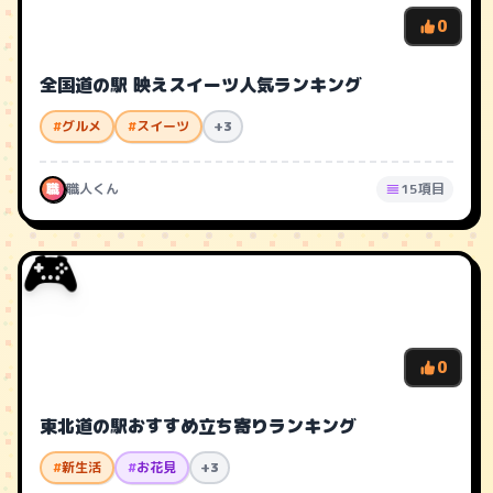
0
全国道の駅 映えスイーツ人気ランキング
#
グルメ
#
スイーツ
+3
職
職人くん
15項目
🎮
0
東北道の駅おすすめ立ち寄りランキング
#
新生活
#
お花見
+3