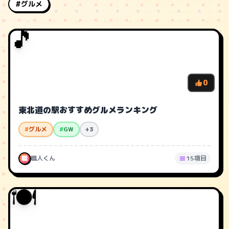
#グルメ
🎵
0
東北道の駅おすすめグルメランキング
#
グルメ
#
GW
+3
職
職人くん
15項目
🍽️