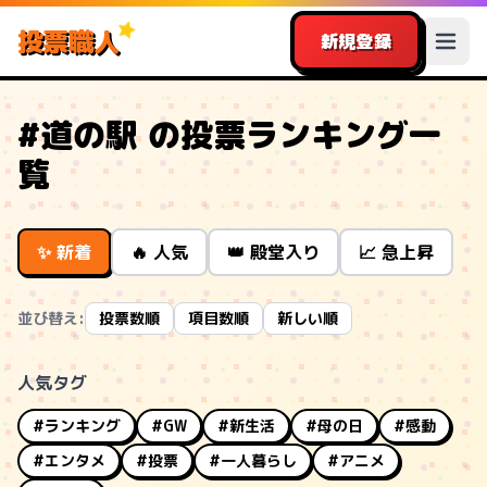
投票職人
新規登録
#道の駅 の投票ランキング一
覧
✨ 新着
🔥 人気
👑 殿堂入り
📈 急上昇
並び替え:
投票数順
項目数順
新しい順
人気タグ
#ランキング
#GW
#新生活
#母の日
#感動
#エンタメ
#投票
#一人暮らし
#アニメ