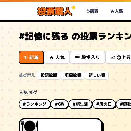
投票職人
✨
🔥
新着
人気
#記憶に残る の投票ランキ
✨ 新着
🔥 人気
👑 殿堂入り
📈 急上昇
並び替え:
投票数順
項目数順
新しい順
人気タグ
#ランキング
#GW
#新生活
#母の日
#感
🍽️