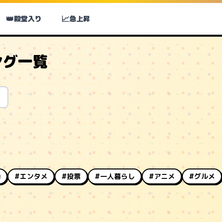
👑
📈
殿堂入り
急上昇
ング一覧
動
#エンタメ
#投票
#一人暮らし
#アニメ
#グルメ