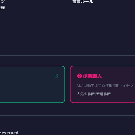
イン
投票ルール
登録
診断職人
AIが自動生成する性格診断・心理テ
人気の診断
|
新着診断
reserved.