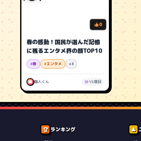
0
春の感動！国民が選んだ記憶
に残るエンタメ界の顔TOP10
#
春
#
エンタメ
+3
職
職人くん
15項目
ランキング
🏆
👤