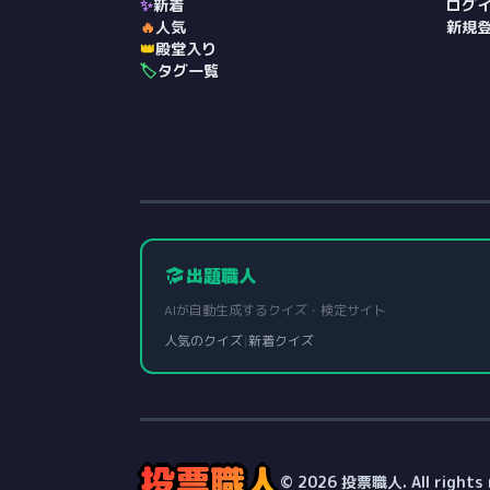
✨
新着
ログ
🔥
人気
新規
👑
殿堂入り
🏷️
タグ一覧
出題職人
AIが自動生成するクイズ・検定サイト
人気のクイズ
|
新着クイズ
投票職人
© 2026 投票職人. All rights 