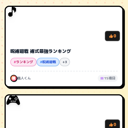
🎵
0
呪術廻戦 術式最強ランキング
#
ランキング
#
呪術廻戦
+3
職
職人くん
15項目
🎮
0