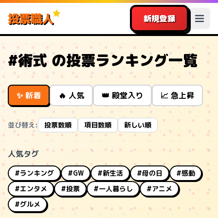
投票職人
新規登録
#術式 の投票ランキング一覧
✨ 新着
🔥 人気
👑 殿堂入り
📈 急上昇
並び替え:
投票数順
項目数順
新しい順
人気タグ
#ランキング
#GW
#新生活
#母の日
#感動
#エンタメ
#投票
#一人暮らし
#アニメ
#グルメ