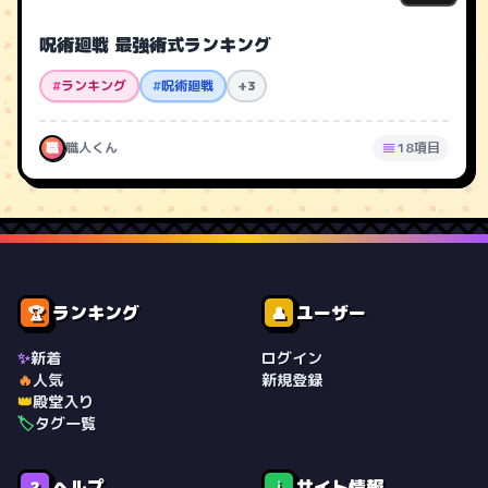
呪術廻戦 最強術式ランキング
#
ランキング
#
呪術廻戦
+3
職
職人くん
18項目
ランキング
ユーザー
🏆
👤
✨
新着
ログイン
🔥
人気
新規登録
👑
殿堂入り
🏷️
タグ一覧
ヘルプ
サイト情報
❓
ℹ️