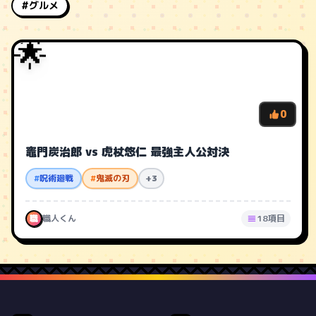
#グルメ
🌟
0
竈門炭治郎 vs 虎杖悠仁 最強主人公対決
#
呪術廻戦
#
鬼滅の刃
+3
職
職人くん
18項目