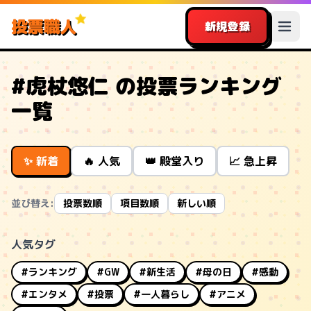
投票職人
新規登録
#虎杖悠仁 の投票ランキング
一覧
✨ 新着
🔥 人気
👑 殿堂入り
📈 急上昇
並び替え:
投票数順
項目数順
新しい順
人気タグ
#ランキング
#GW
#新生活
#母の日
#感動
#エンタメ
#投票
#一人暮らし
#アニメ