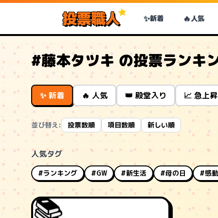
投票職人
✨
🔥
新着
人気
#藤本タツキ の投票ランキ
✨ 新着
🔥 人気
👑 殿堂入り
📈 急上昇
並び替え:
投票数順
項目数順
新しい順
人気タグ
#ランキング
#GW
#新生活
#母の日
#感
📚