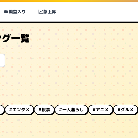
👑
📈
殿堂入り
急上昇
ング一覧
動
#エンタメ
#投票
#一人暮らし
#アニメ
#グルメ