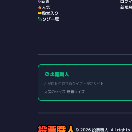
✨
新着
ログ
🔥
人気
新規
👑
殿堂入り
🏷️
タグ一覧
出題職人
AIが自動生成するクイズ・検定サイト
人気のクイズ
|
新着クイズ
投票職人
© 2026 投票職人. All rights 