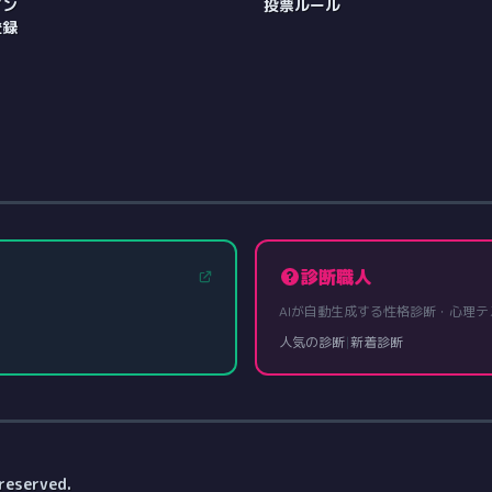
イン
投票ルール
登録
診断職人
AIが自動生成する性格診断・心理テ
人気の診断
|
新着診断
reserved.