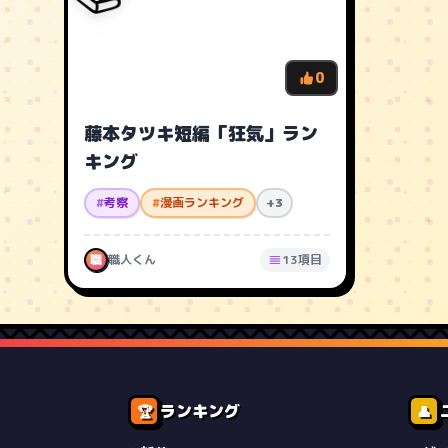
0
藤本タツキ短編「狂気」ラン
キング
#
考察
#
漫画ランキング
+3
職
職人くん
13項目
ランキング
🏆
👤