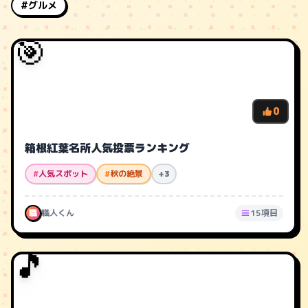
#グルメ
🎯
0
箱根紅葉名所人気投票ランキング
#
人気スポット
#
秋の絶景
+3
職
職人くん
15項目
🎵