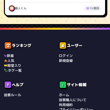
職
職人くん
15項目
ランキング
ユーザー
🏆
👤
✨
新着
ログイン
🔥
人気
新規登録
👑
殿堂入り
🏷️
タグ一覧
ヘルプ
サイト情報
❓
ℹ️
投票ルール
ホーム
投票職人について
利用規約
プライバシーポリシー