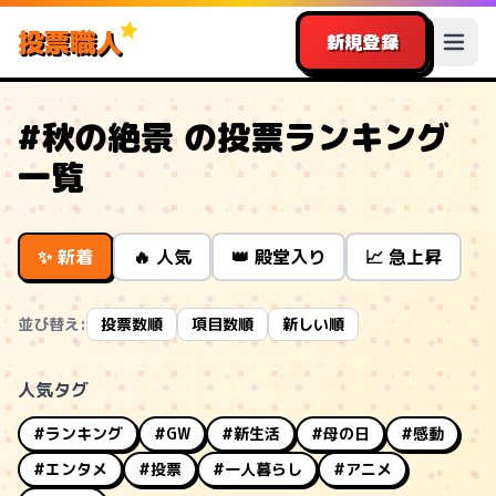
投票職人
新規登録
#秋の絶景 の投票ランキング
一覧
✨ 新着
🔥 人気
👑 殿堂入り
📈 急上昇
並び替え:
投票数順
項目数順
新しい順
人気タグ
#ランキング
#GW
#新生活
#母の日
#感動
#エンタメ
#投票
#一人暮らし
#アニメ