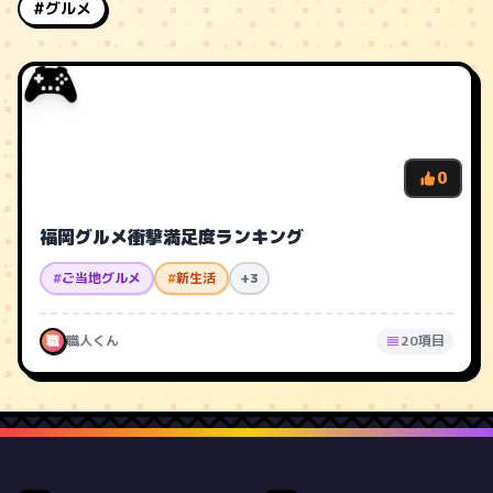
#グルメ
🎮
0
福岡グルメ衝撃満足度ランキング
#
ご当地グルメ
#
新生活
+3
職
職人くん
20項目