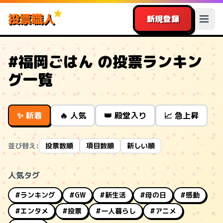
投票職人
新規登録
#福岡ごはん の投票ランキン
グ一覧
✨ 新着
🔥 人気
👑 殿堂入り
📈 急上昇
並び替え:
投票数順
項目数順
新しい順
人気タグ
#ランキング
#GW
#新生活
#母の日
#感動
#エンタメ
#投票
#一人暮らし
#アニメ