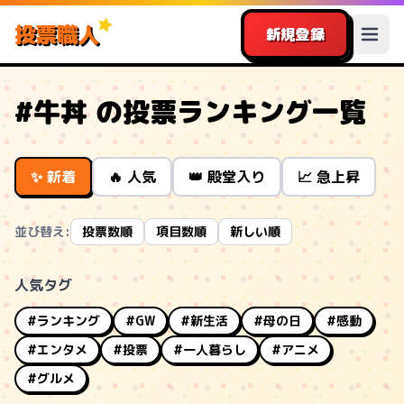
投票職人
新規登録
#牛丼 の投票ランキング一覧
✨ 新着
🔥 人気
👑 殿堂入り
📈 急上昇
並び替え:
投票数順
項目数順
新しい順
人気タグ
#ランキング
#GW
#新生活
#母の日
#感動
#エンタメ
#投票
#一人暮らし
#アニメ
#グルメ