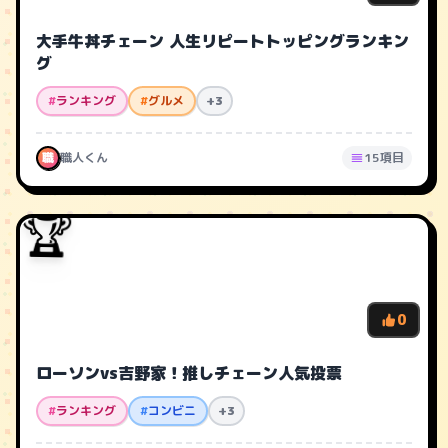
大手牛丼チェーン 人生リピートトッピングランキン
グ
#
ランキング
#
グルメ
+3
職
職人くん
15項目
🏆
0
ローソンvs吉野家！推しチェーン人気投票
#
ランキング
#
コンビニ
+3