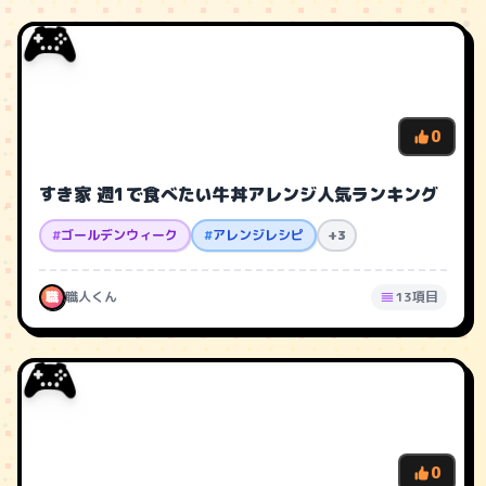
🎮
0
すき家 週1で食べたい牛丼アレンジ人気ランキング
#
ゴールデンウィーク
#
アレンジレシピ
+3
職
職人くん
13項目
🎮
0