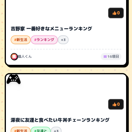
0
吉野家 一番好きなメニューランキング
#
新生活
#
ランキング
+3
職
職人くん
16項目
🎮
0
深夜に友達と食べたい牛丼チェーンランキング
#
新生活
#
友達と
+3