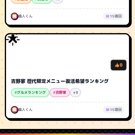
職
職人くん
15項目
🌟
0
吉野家 歴代限定メニュー復活希望ランキング
#
グルメランキング
#
吉野家
+3
職
職人くん
15項目