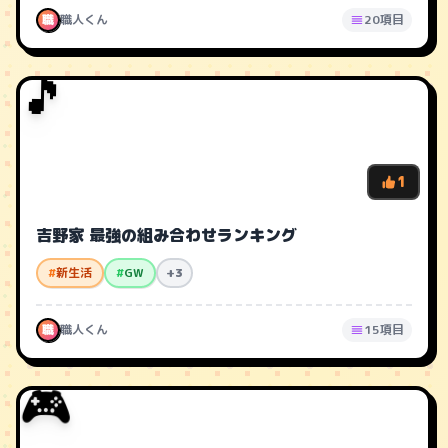
職
職人くん
20項目
🎵
1
吉野家 最強の組み合わせランキング
#
新生活
#
GW
+3
職
職人くん
15項目
🎮