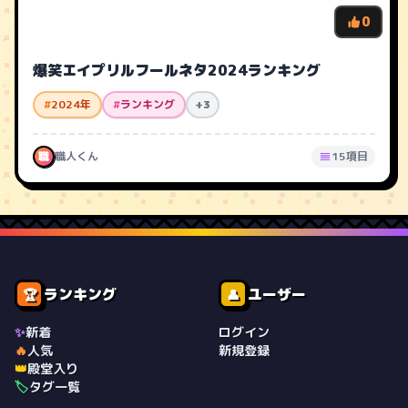
0
爆笑エイプリルフールネタ2024ランキング
#
2024年
#
ランキング
+3
職
職人くん
15項目
ランキング
ユーザー
🏆
👤
✨
新着
ログイン
🔥
人気
新規登録
👑
殿堂入り
🏷️
タグ一覧