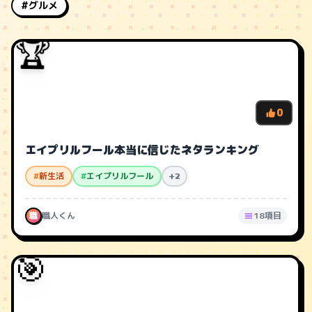
#グルメ
🏆
0
エイプリルフール本当に信じたネタランキング
#
新生活
#
エイプリルフール
+2
職
職人くん
18項目
🎯