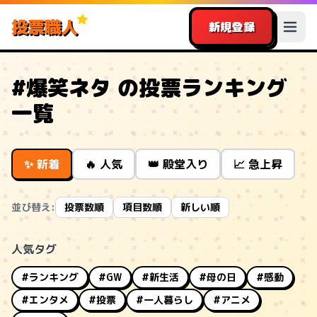
投票職人
新規登録
#爆笑ネタ の投票ランキング
一覧
✨ 新着
🔥 人気
👑 殿堂入り
📈 急上昇
並び替え:
投票数順
項目数順
新しい順
人気タグ
#ランキング
#GW
#新生活
#母の日
#感動
#エンタメ
#投票
#一人暮らし
#アニメ