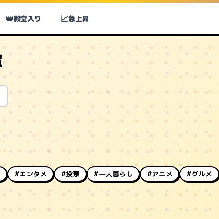
👑
📈
殿堂入り
急上昇
覧
動
#エンタメ
#投票
#一人暮らし
#アニメ
#グルメ