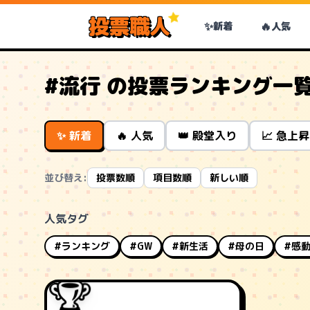
投票職人
✨
🔥
新着
人気
#流行 の投票ランキング一
✨ 新着
🔥 人気
👑 殿堂入り
📈 急上昇
並び替え:
投票数順
項目数順
新しい順
人気タグ
#ランキング
#GW
#新生活
#母の日
#感
🏆