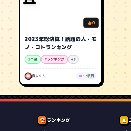
0
2023年総決算！話題の人・モ
ノ・コトランキング
#
卒業
#
ランキング
+3
職
職人くん
17項目
ランキング
🏆
👤