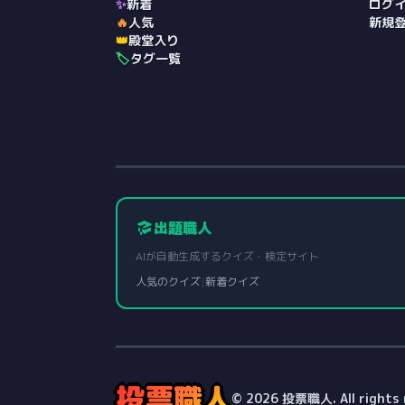
✨
新着
ログ
🔥
人気
新規
👑
殿堂入り
🏷️
タグ一覧
出題職人
AIが自動生成するクイズ・検定サイト
人気のクイズ
|
新着クイズ
投票職人
© 2026 投票職人. All rights 