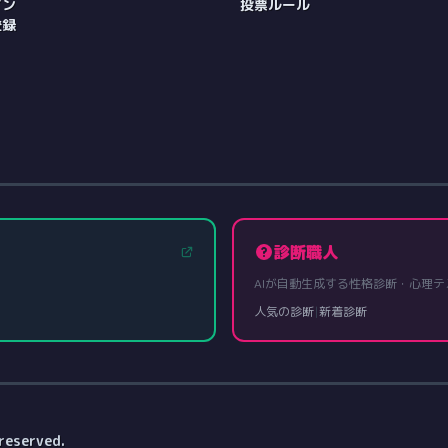
イン
投票ルール
登録
診断職人
AIが自動生成する性格診断・心理テ
人気の診断
|
新着診断
reserved.