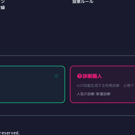
イン
投票ルール
登録
診断職人
AIが自動生成する性格診断・心理テ
人気の診断
|
新着診断
reserved.