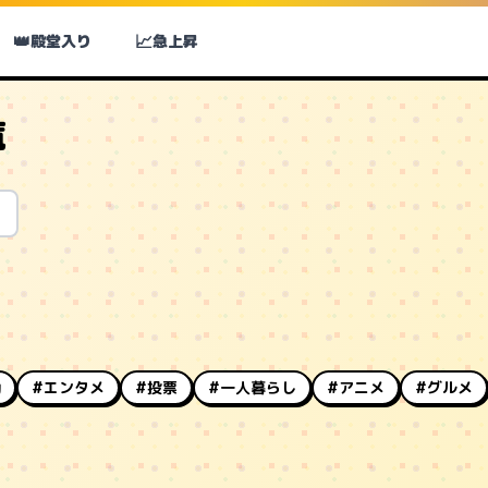
👑
📈
殿堂入り
急上昇
覧
動
#エンタメ
#投票
#一人暮らし
#アニメ
#グルメ