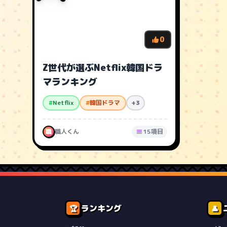
0
Z世代が選ぶNetflix韓国ドラ
マランキング
#
Netflix
#
韓国ドラマ
+3
職
職人くん
15項目
ランキング
🏆
👤