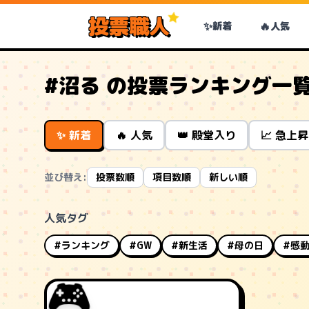
投票職人
✨
🔥
新着
人気
#沼る の投票ランキング一
✨ 新着
🔥 人気
👑 殿堂入り
📈 急上昇
並び替え:
投票数順
項目数順
新しい順
人気タグ
#ランキング
#GW
#新生活
#母の日
#感
🎮