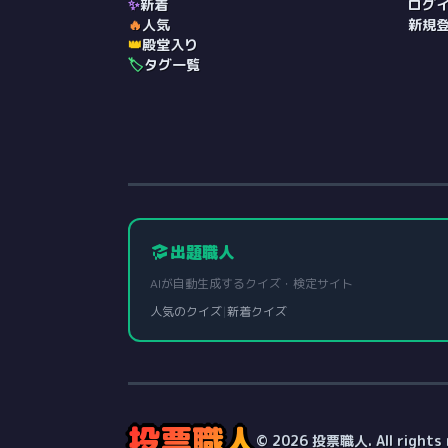
✨
新着
ログ
🔥
人気
新規
👑
殿堂入り
🏷️
タグ一覧
出題職人
AIが自動生成するクイズ・検定サイト
人気のクイズ
|
新着クイズ
投票職人
© 2026 投票職人. All rights 