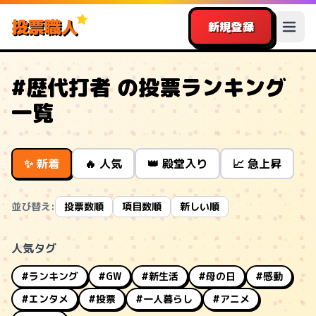
投票職人
新規登録
#歴代打者 の投票ランキング
一覧
✨ 新着
🔥 人気
👑 殿堂入り
📈 急上昇
並び替え:
投票数順
項目数順
新しい順
人気タグ
#ランキング
#GW
#新生活
#母の日
#感動
#エンタメ
#投票
#一人暮らし
#アニメ