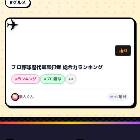
#グルメ
✈️
0
プロ野球歴代最高打者 総合力ランキング
#
ランキング
#
プロ野球
+2
職
職人くん
15項目