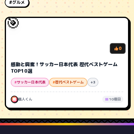
#グルメ
🎯
0
感動と興奮！サッカー日本代表 歴代ベストゲーム
TOP10選
#
サッカー日本代表
#
歴代ベストゲーム
+3
職
職人くん
10項目