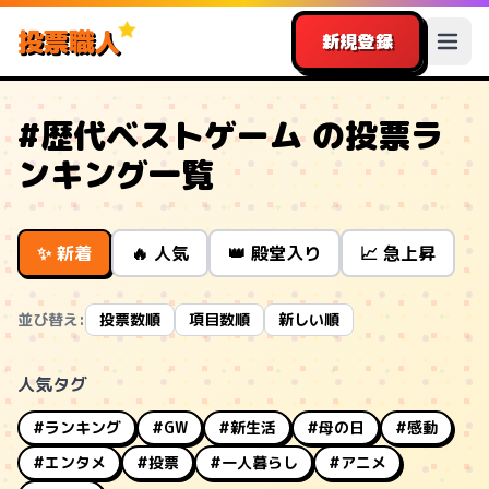
投票職人
新規登録
#歴代ベストゲーム の投票ラ
ンキング一覧
✨ 新着
🔥 人気
👑 殿堂入り
📈 急上昇
並び替え:
投票数順
項目数順
新しい順
人気タグ
#ランキング
#GW
#新生活
#母の日
#感動
#エンタメ
#投票
#一人暮らし
#アニメ