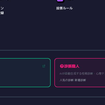
イン
投票ルール
登録
診断職人
AIが自動生成する性格診断・心理テ
人気の診断
|
新着診断