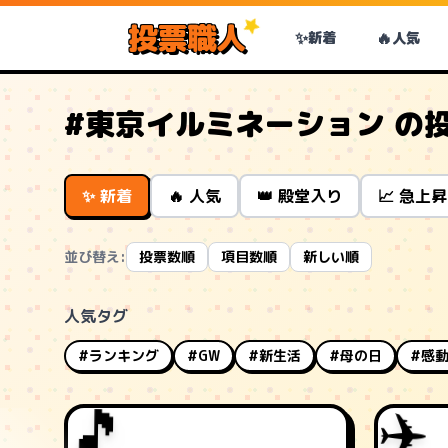
投票職人
✨
🔥
新着
人気
#東京イルミネーション の
✨ 新着
🔥 人気
👑 殿堂入り
📈 急上昇
並び替え:
投票数順
項目数順
新しい順
人気タグ
#ランキング
#GW
#新生活
#母の日
#感
🎵
✈️