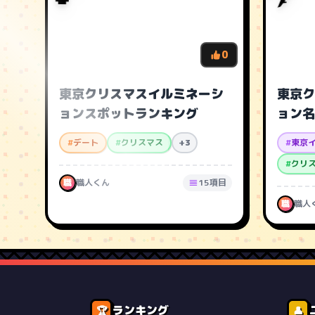
0
東京クリスマスイルミネーシ
東京ク
ョンスポットランキング
ョン名
#
デート
#
クリスマス
+3
#
東京
#
クリ
職
職人くん
15項目
職
職人
ランキング
🏆
👤