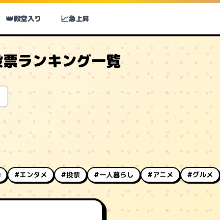
👑
📈
殿堂入り
急上昇
投票ランキング一覧
動
#エンタメ
#投票
#一人暮らし
#アニメ
#グルメ