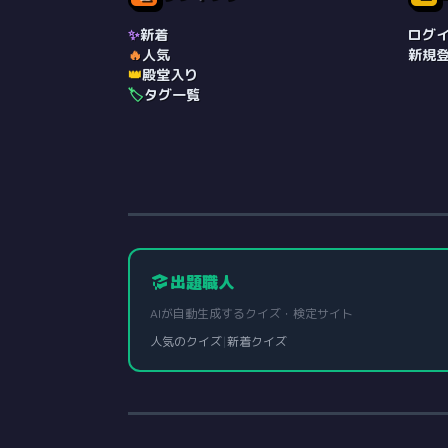
✨
新着
ログ
🔥
人気
新規
👑
殿堂入り
🏷️
タグ一覧
出題職人
AIが自動生成するクイズ・検定サイト
人気のクイズ
|
新着クイズ