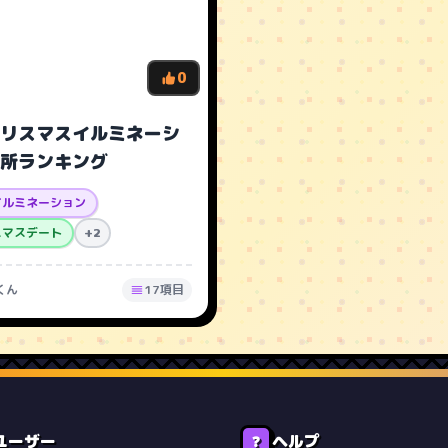
0
リスマスイルミネーシ
所ランキング
イルミネーション
スマスデート
+2
くん
17項目
ユーザー
ヘルプ
❓