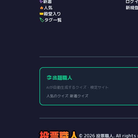
✨
新着
ログ
🔥
人気
新規
👑
殿堂入り
🏷️
タグ一覧
出題職人
AIが自動生成するクイズ・検定サイト
人気のクイズ
|
新着クイズ
投票職人
© 2026 投票職人. All rights 