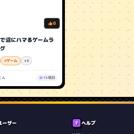
0
で沼にハマるゲームラ
グ
#
ゲーム
+3
くん
15項目
ユーザー
ヘルプ
❓