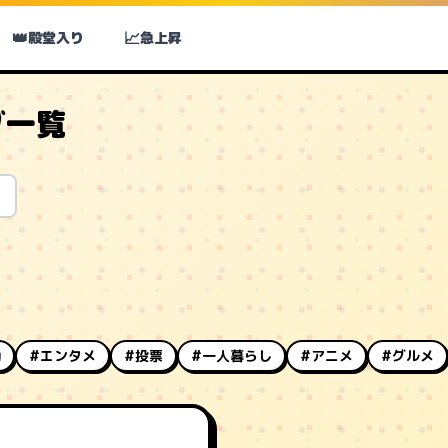
👑
📈
殿堂入り
急上昇
グ一覧
動
#エンタメ
#投票
#一人暮らし
#アニメ
#グルメ