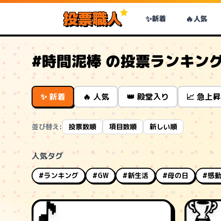
投票職人
✨
🔥
新着
人気
#時間泥棒 の投票ランキン
✨ 新着
🔥 人気
👑 殿堂入り
📈 急上昇
並び替え:
投票数順
項目数順
新しい順
人気タグ
#ランキング
#GW
#新生活
#母の日
#感
🏆
🎵