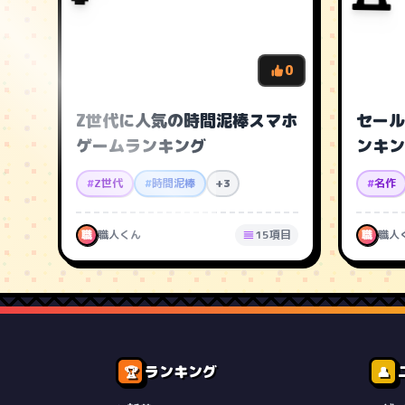
0
Z世代に人気の時間泥棒スマホ
セール
ゲームランキング
ンキン
#
Z世代
#
時間泥棒
+3
#
名作
職
職人くん
15項目
職
職人
ランキング
🏆
👤