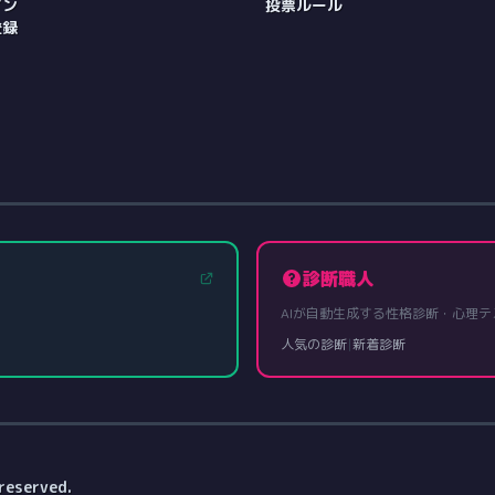
イン
投票ルール
登録
診断職人
AIが自動生成する性格診断・心理テ
人気の診断
|
新着診断
reserved.