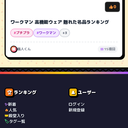
0
ワークマン 高機能ウェア 隠れた名品ランキング
#
プチプラ
#
ワークマン
+3
職
職人くん
15項目
ランキング
ユーザー
🏆
👤
✨
新着
ログイン
🔥
人気
新規登録
👑
殿堂入り
🏷️
タグ一覧