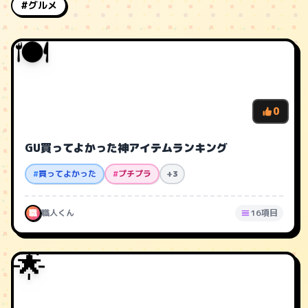
#グルメ
🍽️
0
GU買ってよかった神アイテムランキング
#
買ってよかった
#
プチプラ
+3
職
職人くん
16項目
🌟