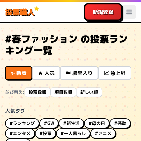
投票職人
新規登録
#春ファッション の投票ラン
キング一覧
✨ 新着
🔥 人気
👑 殿堂入り
📈 急上昇
並び替え:
投票数順
項目数順
新しい順
人気タグ
#ランキング
#GW
#新生活
#母の日
#感動
#エンタメ
#投票
#一人暮らし
#アニメ