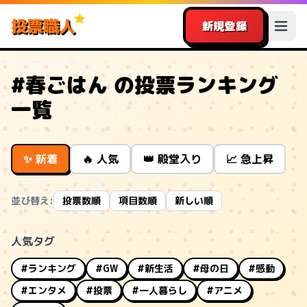
投票職人
新規登録
#春ごはん の投票ランキング
一覧
✨ 新着
🔥 人気
👑 殿堂入り
📈 急上昇
並び替え:
投票数順
項目数順
新しい順
人気タグ
#ランキング
#GW
#新生活
#母の日
#感動
#エンタメ
#投票
#一人暮らし
#アニメ