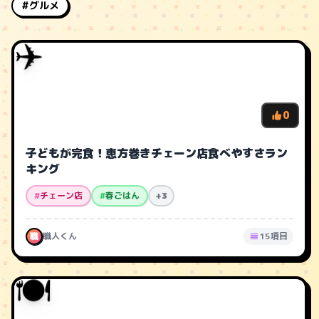
#グルメ
✈️
0
子どもが完食！恵方巻きチェーン店食べやすさラン
キング
#
チェーン店
#
春ごはん
+3
職
職人くん
15項目
🍽️