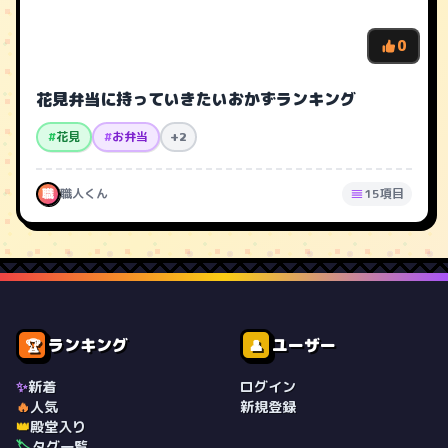
0
花見弁当に持っていきたいおかずランキング
#
花見
#
お弁当
+2
職
職人くん
15項目
ランキング
ユーザー
🏆
👤
✨
新着
ログイン
🔥
人気
新規登録
👑
殿堂入り
🏷️
タグ一覧