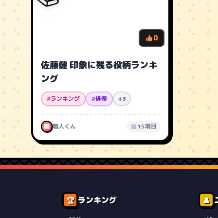
0
佐藤健 印象に残る役柄ランキ
ング
#
ランキング
#
俳優
+3
職
職人くん
15項目
ランキング
🏆
👤