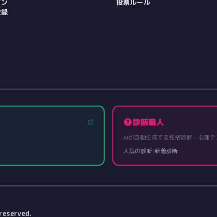
イン
投票ルール
登録
診断職人
AIが自動生成する性格診断・心理テ
人気の診断
|
新着診断
reserved.