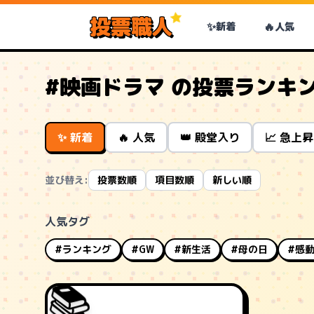
投票職人
✨
🔥
新着
人気
#映画ドラマ の投票ランキ
✨ 新着
🔥 人気
👑 殿堂入り
📈 急上昇
並び替え:
投票数順
項目数順
新しい順
人気タグ
#ランキング
#GW
#新生活
#母の日
#感
📚