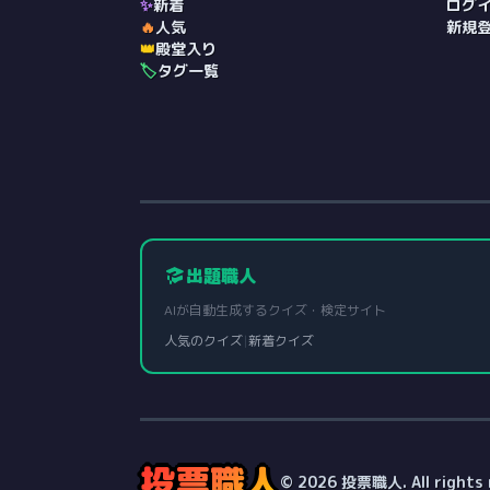
✨
新着
ログ
🔥
人気
新規
👑
殿堂入り
🏷️
タグ一覧
出題職人
AIが自動生成するクイズ・検定サイト
人気のクイズ
|
新着クイズ
投票職人
© 2026 投票職人. All rights 