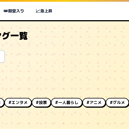
👑
📈
殿堂入り
急上昇
ング一覧
動
#エンタメ
#投票
#一人暮らし
#アニメ
#グルメ