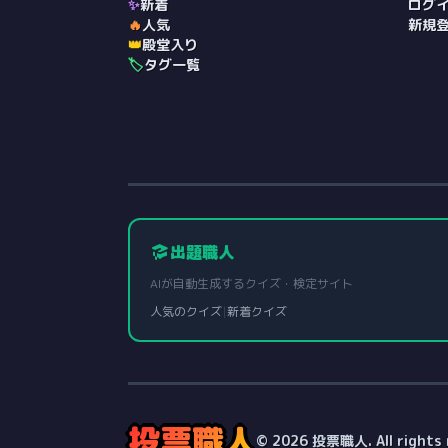
✨
新着
ログ
🔥
人気
新規
👑
殿堂入り
🏷️
タグ一覧
出題職人
AIが自動生成するクイズ・検定サイト
人気のクイズ
|
新着クイズ
投票職人
© 2026 投票職人. All rights 