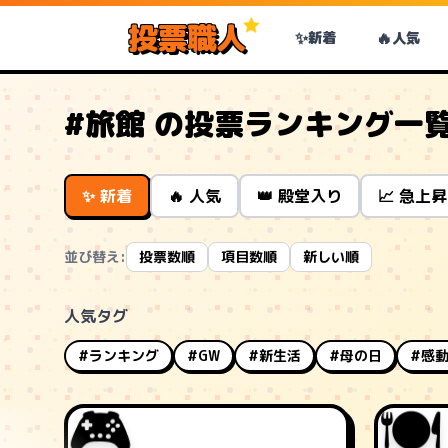
投票職人
✨
🔥
新着
人気
#旅館 の投票ランキング一
✨ 新着
🔥 人気
👑 殿堂入り
📈 急上昇
並び替え:
投票数順
項目数順
新しい順
人気タグ
#ランキング
#GW
#新生活
#母の日
#感
🍽️
🎮