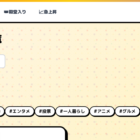
👑
📈
殿堂入り
急上昇
覧
動
#エンタメ
#投票
#一人暮らし
#アニメ
#グルメ