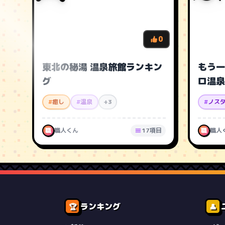
0
東北の秘湯 温泉旅館ランキン
もう一
グ
ロ温泉
#
癒し
#
温泉
+3
#
ノス
職
職人くん
17項目
職
職人
ランキング
🏆
👤