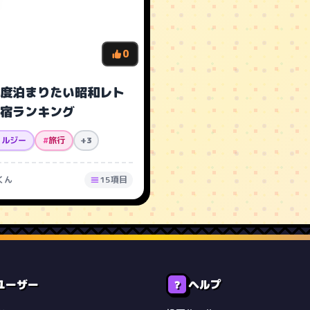
0
度泊まりたい昭和レト
宿ランキング
タルジー
#
旅行
+3
くん
15項目
ユーザー
ヘルプ
❓