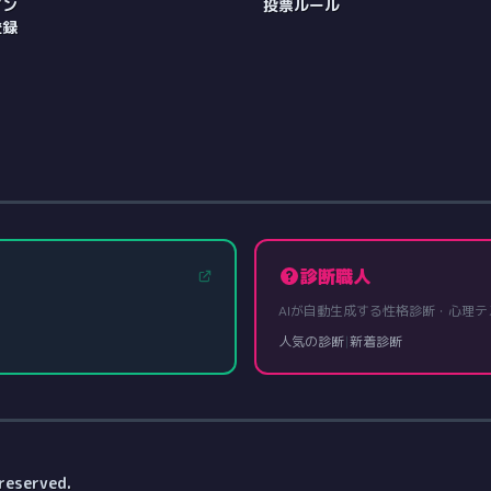
イン
投票ルール
登録
診断職人
AIが自動生成する性格診断・心理テ
人気の診断
|
新着診断
reserved.