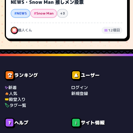
NEWS・Snow Man 推しメン投票
#
NEWS
#
Snow Man
+3
職
職人くん
12項目
ランキング
ユーザー
🏆
👤
✨
新着
ログイン
🔥
人気
新規登録
👑
殿堂入り
🏷️
タグ一覧
ヘルプ
サイト情報
❓
ℹ️