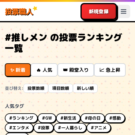
投票職人
新規登録
#推しメン の投票ランキング
一覧
✨ 新着
🔥 人気
👑 殿堂入り
📈 急上昇
並び替え:
投票数順
項目数順
新しい順
人気タグ
#ランキング
#GW
#新生活
#母の日
#感動
#エンタメ
#投票
#一人暮らし
#アニメ