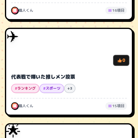
職
職人くん
16項目
✈️
0
代表戦で輝いた推しメン投票
#
ランキング
#
スポーツ
+3
職
職人くん
15項目
🌟