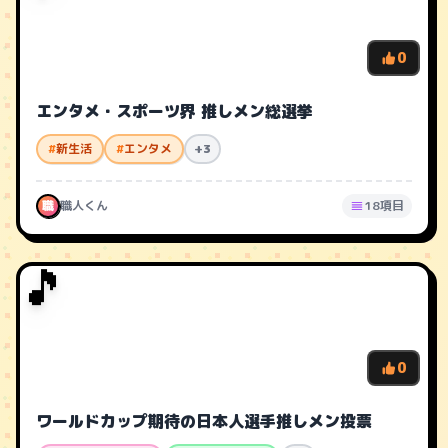
0
エンタメ・スポーツ界 推しメン総選挙
#
新生活
#
エンタメ
+3
職
職人くん
18項目
🎵
0
ワールドカップ期待の日本人選手推しメン投票