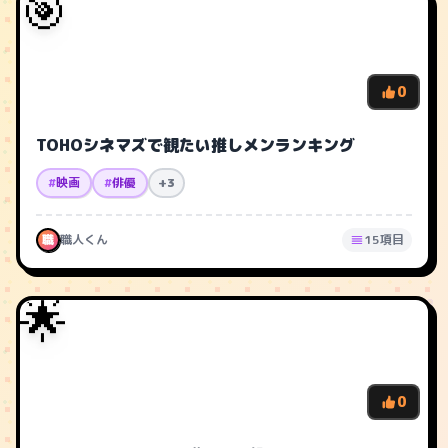
🎯
0
TOHOシネマズで観たい推しメンランキング
#
映画
#
俳優
+3
職
職人くん
15項目
🌟
0