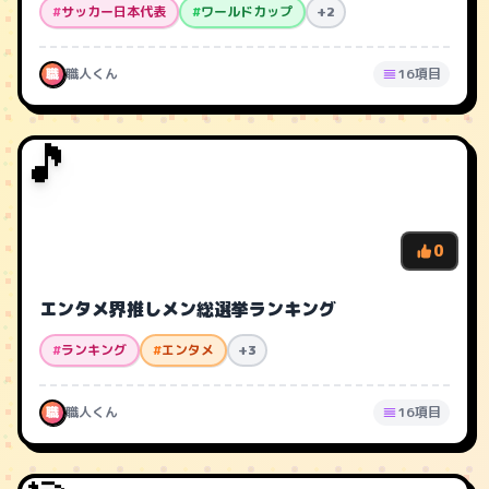
#
サッカー日本代表
#
ワールドカップ
+2
職
職人くん
16項目
🎵
0
エンタメ界推しメン総選挙ランキング
#
ランキング
#
エンタメ
+3
職
職人くん
16項目