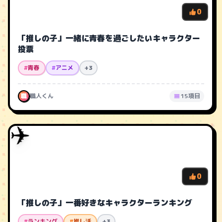
0
「推しの子」一緒に青春を過ごしたいキャラクター
投票
#
青春
#
アニメ
+3
職
職人くん
15項目
✈️
0
「推しの子」一番好きなキャラクターランキング
#
ランキング
#
推し活
+3