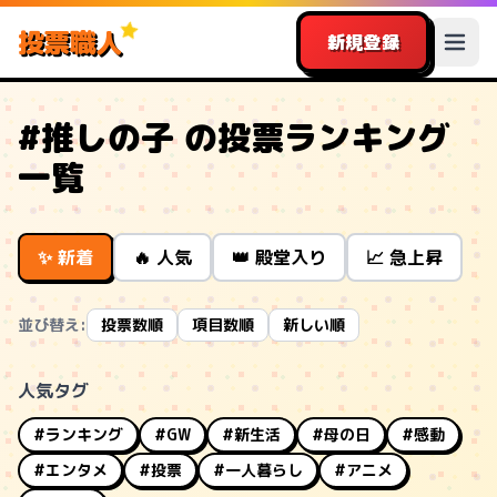
投票職人
新規登録
#推しの子 の投票ランキング
一覧
✨ 新着
🔥 人気
👑 殿堂入り
📈 急上昇
並び替え:
投票数順
項目数順
新しい順
人気タグ
#ランキング
#GW
#新生活
#母の日
#感動
#エンタメ
#投票
#一人暮らし
#アニメ