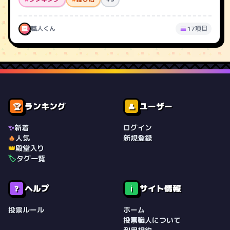
職
職人くん
17項目
ランキング
ユーザー
🏆
👤
✨
新着
ログイン
🔥
人気
新規登録
👑
殿堂入り
🏷️
タグ一覧
ヘルプ
サイト情報
❓
ℹ️
投票ルール
ホーム
投票職人について