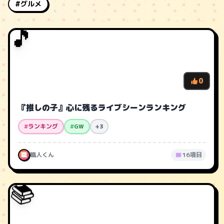
#グルメ
🎵
0
『推しの子』心に残るライブシーンランキング
#
ランキング
#
GW
+3
職
職人くん
16項目
📚