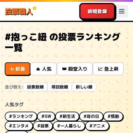
投票職人
新規登録
#抱っこ紐 の投票ランキング
一覧
✨ 新着
🔥 人気
👑 殿堂入り
📈 急上昇
並び替え:
投票数順
項目数順
新しい順
人気タグ
#ランキング
#GW
#新生活
#母の日
#感動
#エンタメ
#投票
#一人暮らし
#アニメ