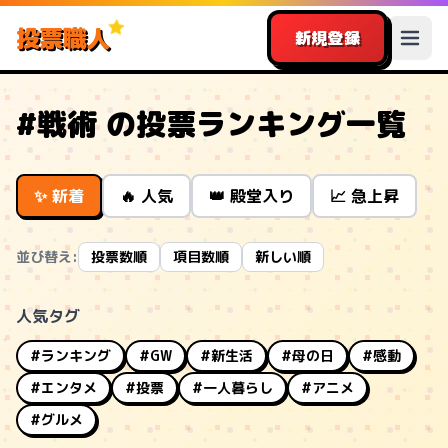
投票職人
新規登録
#戦術 の投票ランキング一覧
✨ 新着
🔥 人気
👑 殿堂入り
📈 急上昇
並び替え:
投票数順
項目数順
新しい順
人気タグ
#ランキング
#GW
#新生活
#母の日
#感動
#エンタメ
#投票
#一人暮らし
#アニメ
#グルメ