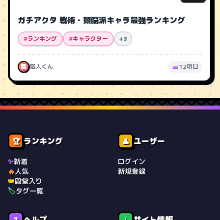
ガチアクタ 戦術・頭脳派キャラ最強ランキング
#
ランキング
#
キャラクター
+3
職
職人くん
12項目
ランキング
ユーザー
🏆
👤
✨
新着
ログイン
🔥
人気
新規登録
👑
殿堂入り
🏷️
タグ一覧
ヘルプ
サイト情報
❓
ℹ️