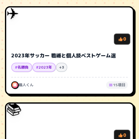
✈️
0
2023年サッカー 戦術と個人技ベストゲーム選
#
名勝負
#
2023年
+3
職
職人くん
15項目
📚
0