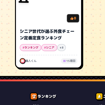
0
シニア世代が選ぶ外食チェー
ン定番定食ランキング
#
ランキング
#
シニア
+3
職
職人くん
15項目
ランキング
🏆
👤