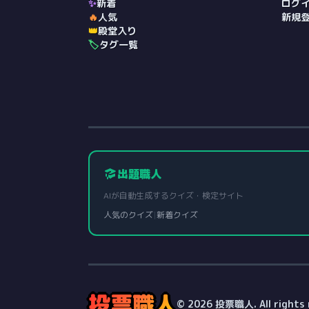
✨
新着
ログ
🔥
人気
新規
👑
殿堂入り
🏷️
タグ一覧
出題職人
AIが自動生成するクイズ・検定サイト
人気のクイズ
|
新着クイズ
投票職人
© 2026 投票職人. All rights 