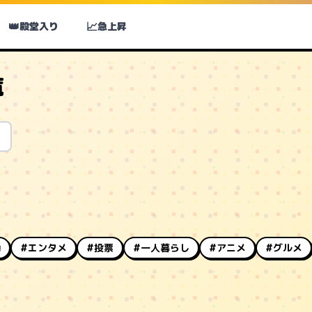
👑
📈
殿堂入り
急上昇
覧
動
#エンタメ
#投票
#一人暮らし
#アニメ
#グルメ