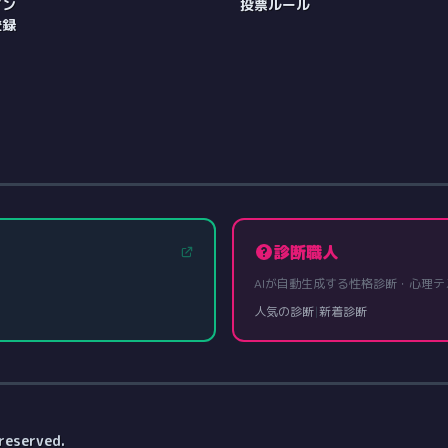
イン
投票ルール
登録
診断職人
AIが自動生成する性格診断・心理テ
人気の診断
|
新着診断
reserved.