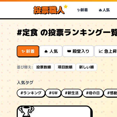
投票職人
✨
🔥
新着
人気
#定食 の投票ランキング一
✨ 新着
🔥 人気
👑 殿堂入り
📈 急上昇
並び替え:
投票数順
項目数順
新しい順
人気タグ
#ランキング
#GW
#新生活
#母の日
#感
🏆