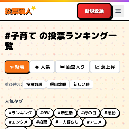
投票職人
新規登録
#子育て の投票ランキング一
覧
✨ 新着
🔥 人気
👑 殿堂入り
📈 急上昇
並び替え:
投票数順
項目数順
新しい順
人気タグ
#ランキング
#GW
#新生活
#母の日
#感動
#エンタメ
#投票
#一人暮らし
#アニメ