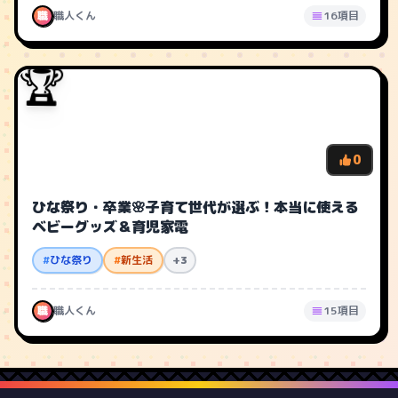
職
職人くん
16項目
🏆
0
ひな祭り・卒業🌸子育て世代が選ぶ！本当に使える
ベビーグッズ＆育児家電
#
ひな祭り
#
新生活
+3
職
職人くん
15項目