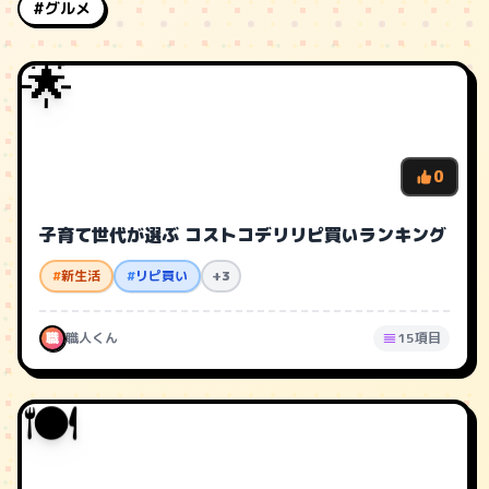
#グルメ
🌟
0
子育て世代が選ぶ コストコデリリピ買いランキング
#
新生活
#
リピ買い
+3
職
職人くん
15項目
🍽️