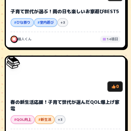
子育て世代が選ぶ！雨の日も楽しいお家遊びBEST5
#
ひな祭り
#
室内遊び
+3
職
職人くん
14項目
📚
0
春の新生活応援！子育て世代が選んだQOL爆上げ家
電
#
QOL向上
#
新生活
+3