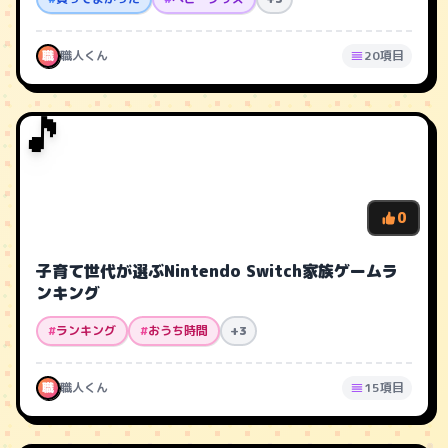
職
職人くん
20項目
🎵
0
子育て世代が選ぶNintendo Switch家族ゲームラ
ンキング
#
ランキング
#
おうち時間
+3
職
職人くん
15項目