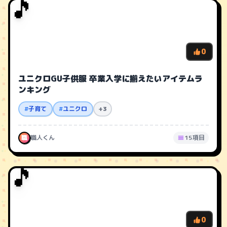
🎵
0
ユニクロGU子供服 卒業入学に揃えたいアイテムラ
ンキング
#
子育て
#
ユニクロ
+3
職
職人くん
15項目
🎵
0