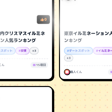
0
内クリスマスイルミネ
東京イルミネーション
ン人気ランキング
ンキング
トスポット
#
夜景
+3
#
デートスポット
#
イルミネ
+3
くん
15項目
職
職人くん