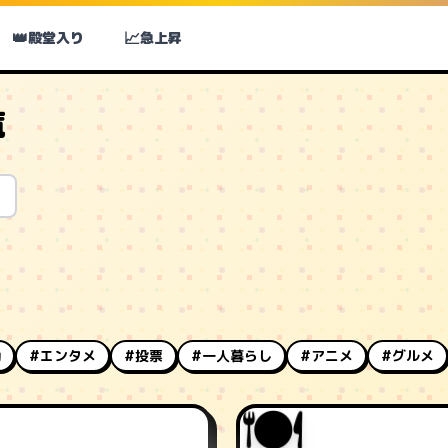
👑
📈
殿堂入り
急上昇
覧
動
#エンタメ
#投票
#一人暮らし
#アニメ
#グルメ
🍽️