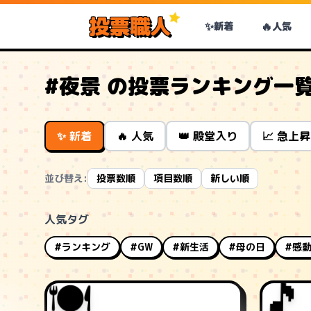
投票職人
✨
🔥
新着
人気
#夜景 の投票ランキング一
✨ 新着
🔥 人気
👑 殿堂入り
📈 急上昇
並び替え:
投票数順
項目数順
新しい順
人気タグ
#ランキング
#GW
#新生活
#母の日
#感
🍽️
🎵