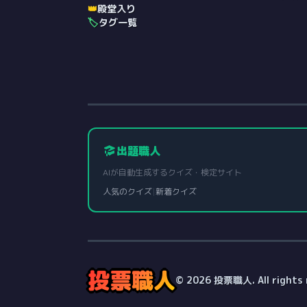
👑
殿堂入り
🏷️
タグ一覧
出題職人
AIが自動生成するクイズ・検定サイト
人気のクイズ
|
新着クイズ
投票職人
© 2026 投票職人. All rights 