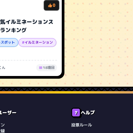
0
気イルミネーションス
ランキング
トスポット
#
イルミネーション
くん
18項目
ユーザー
ヘルプ
❓
イン
投票ルール
登録