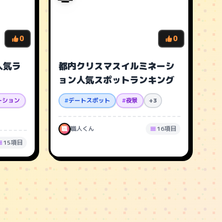
0
0
人気ラ
都内クリスマスイルミネーシ
ョン人気スポットランキング
ーション
#
デートスポット
#
夜景
+3
職
職人くん
16項目
15項目