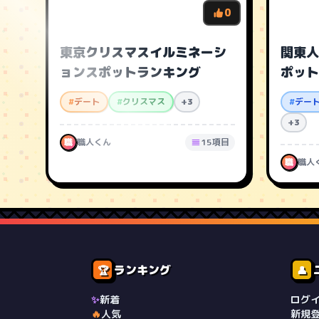
0
東京クリスマスイルミネーシ
関東人
ョンスポットランキング
ポット
#
デート
#
クリスマス
+3
#
デー
+3
職
職人くん
15項目
職
職人
ランキング
🏆
👤
✨
新着
ログ
🔥
人気
新規