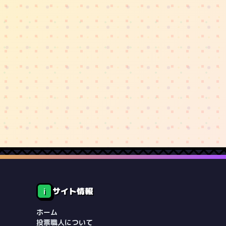
サイト情報
ℹ️
ホーム
投票職人について