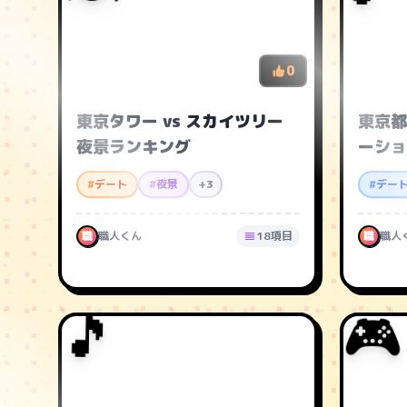
0
東京タワー vs スカイツリー
東京都
夜景ランキング
ーショ
#
デート
#
夜景
+3
#
デー
職
職人くん
18項目
職
職人
🎮
🎵