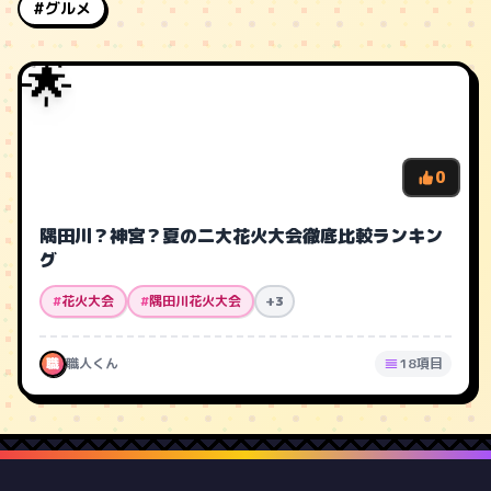
#グルメ
🌟
0
隅田川？神宮？夏の二大花火大会徹底比較ランキン
グ
#
花火大会
#
隅田川花火大会
+3
職
職人くん
18項目