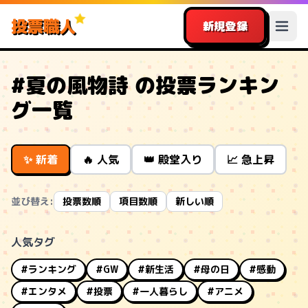
投票職人
新規登録
#夏の風物詩 の投票ランキン
グ一覧
✨ 新着
🔥 人気
👑 殿堂入り
📈 急上昇
並び替え:
投票数順
項目数順
新しい順
人気タグ
#ランキング
#GW
#新生活
#母の日
#感動
#エンタメ
#投票
#一人暮らし
#アニメ