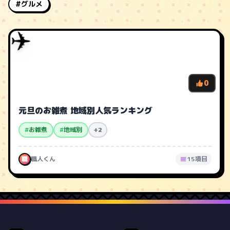
#グルメ
✈️
0
元旦のお雑煮 地域別人気ランキング
#
お雑煮
#
地域別
+2
職
職人くん
15項目