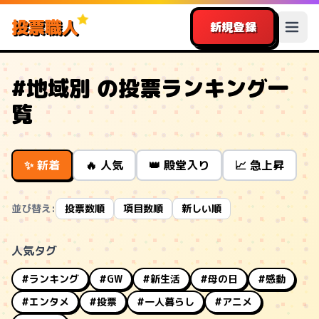
投票職人
新規登録
#地域別 の投票ランキング一
覧
✨ 新着
🔥 人気
👑 殿堂入り
📈 急上昇
並び替え:
投票数順
項目数順
新しい順
人気タグ
#ランキング
#GW
#新生活
#母の日
#感動
#エンタメ
#投票
#一人暮らし
#アニメ