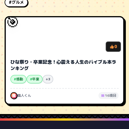
#グルメ
🎯
0
ひな祭り・卒業記念！心震える人生のバイブル本ラ
ンキング
#
感動
#
卒業
+3
職
職人くん
16項目