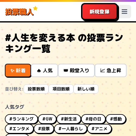
投票職人
新規登録
#人生を変える本 の投票ラン
キング一覧
✨ 新着
🔥 人気
👑 殿堂入り
📈 急上昇
並び替え:
投票数順
項目数順
新しい順
人気タグ
#ランキング
#GW
#新生活
#母の日
#感動
#エンタメ
#投票
#一人暮らし
#アニメ