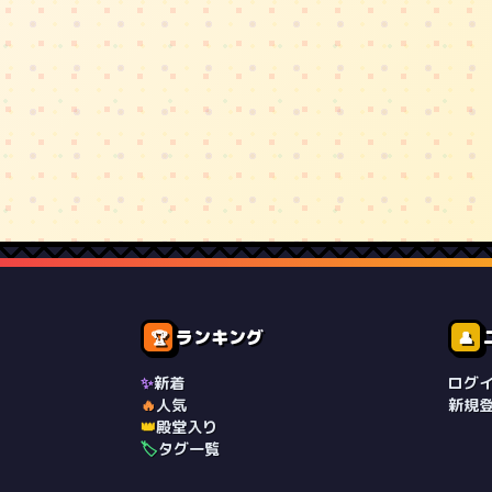
ランキング
🏆
👤
✨
新着
ログ
🔥
人気
新規
👑
殿堂入り
🏷️
タグ一覧