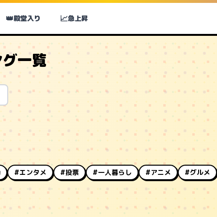
👑
📈
殿堂入り
急上昇
ング一覧
動
#エンタメ
#投票
#一人暮らし
#アニメ
#グルメ