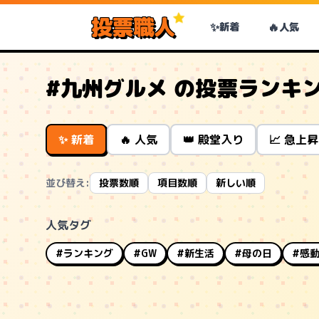
投票職人
✨
🔥
新着
人気
#九州グルメ の投票ランキ
✨ 新着
🔥 人気
👑 殿堂入り
📈 急上昇
並び替え:
投票数順
項目数順
新しい順
人気タグ
#ランキング
#GW
#新生活
#母の日
#感