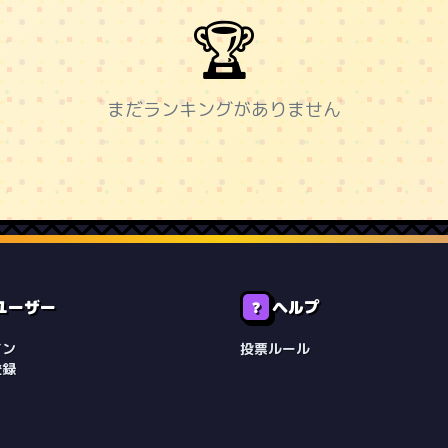
🏆
まだランキングがありません
ユーザー
ヘルプ
❓
イン
投票ルール
登録