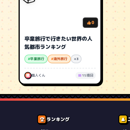
0
卒業旅行で行きたい世界の人
気都市ランキング
#
卒業旅行
#
海外旅行
+3
職
職人くん
15項目
ランキング
🏆
👤