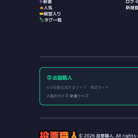
✨
新着
ログ
🔥
人気
新規
👑
殿堂入り
🏷️
タグ一覧
出題職人
AIが自動生成するクイズ・検定サイト
人気のクイズ
|
新着クイズ
投票職人
© 2026 投票職人. All rights 