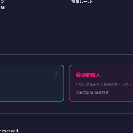
イン
投票ルール
登録
診断職人
AIが自動生成する性格診断・心理テ
人気の診断
|
新着診断
reserved.