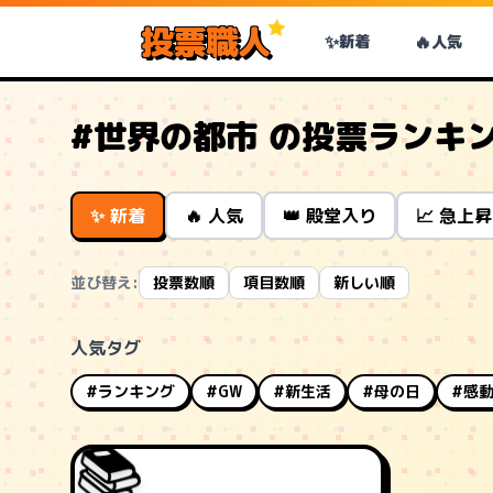
投票職人
✨
🔥
新着
人気
#世界の都市 の投票ランキ
✨ 新着
🔥 人気
👑 殿堂入り
📈 急上昇
並び替え:
投票数順
項目数順
新しい順
人気タグ
#ランキング
#GW
#新生活
#母の日
#感
📚