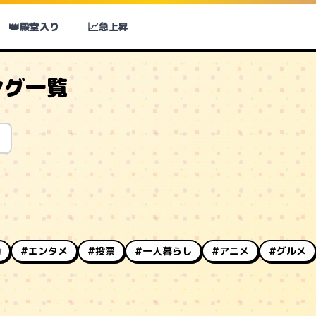
👑
📈
殿堂入り
急上昇
ング一覧
動
#エンタメ
#投票
#一人暮らし
#アニメ
#グルメ