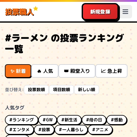
投票職人
新規登録
#ラーメン の投票ランキング
一覧
✨ 新着
🔥 人気
👑 殿堂入り
📈 急上昇
並び替え:
投票数順
項目数順
新しい順
人気タグ
#ランキング
#GW
#新生活
#母の日
#感動
#エンタメ
#投票
#一人暮らし
#アニメ