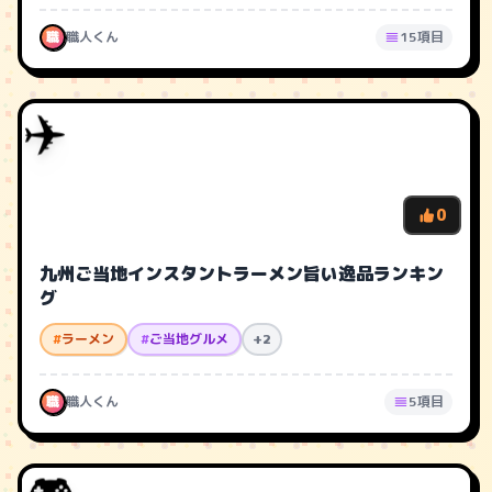
職
職人くん
15項目
✈️
0
九州ご当地インスタントラーメン旨い逸品ランキン
グ
#
ラーメン
#
ご当地グルメ
+2
職
職人くん
5項目