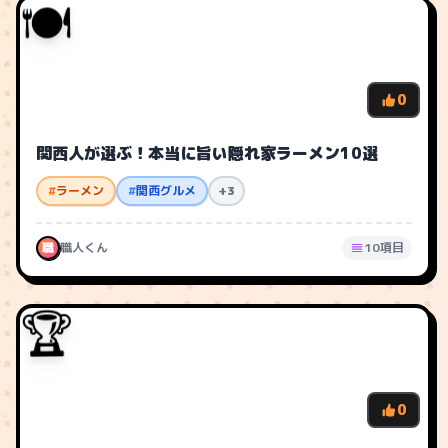
🍽️
0
関西人が選ぶ！本当に旨い隠れ家ラーメン10選
#
ラーメン
#
関西グルメ
+3
職
職人くん
10項目
🏆
0