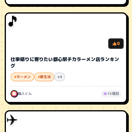
🎵
0
仕事帰りに寄りたい都心駅チカラーメン店ランキン
グ
#
ラーメン
#
新生活
+3
職
職人くん
15項目
✈️