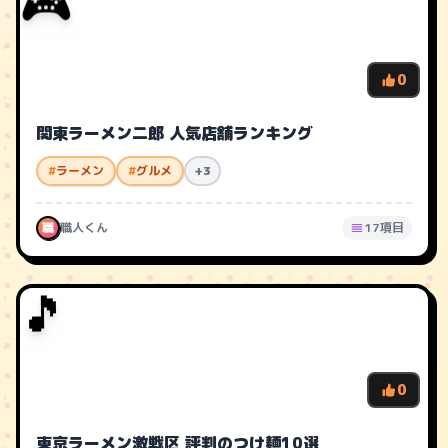
🎮
0
関東ラーメン二郎 人気店舗ランキング
#
ラーメン
#
グルメ
+3
職
職人くん
17項目
🎵
0
東京ラーメン激戦区 評判のつけ麺10選