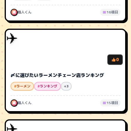
職
職人くん
16項目
✈️
0
〆に選びたいラーメンチェーン店ランキング
#
ラーメン
#
ランキング
+3
職
職人くん
15項目
✈️