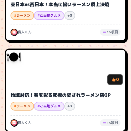
東日本vs西日本！本当に旨いラーメン頂上決戦
#
ラーメン
#
ご当地グルメ
+3
職
職人くん
15項目
🍽️
0
地域対抗！春を彩る究極の愛されラーメン店GP
#
ラーメン
#
ご当地グルメ
+3
職
職人くん
15項目