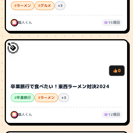
#
ラーメン
#
グルメ
+3
職
職人くん
15項目
🎯
0
卒業旅行で食べたい！東西ラーメン対決2024
#
卒業旅行
#
ラーメン
+3
職
職人くん
12項目