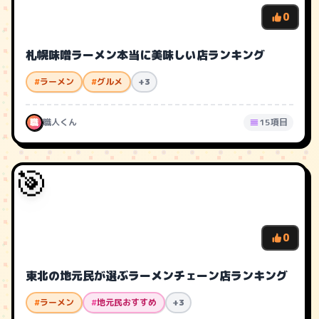
0
札幌味噌ラーメン本当に美味しい店ランキング
#
ラーメン
#
グルメ
+3
職
職人くん
15項目
🎯
0
東北の地元民が選ぶラーメンチェーン店ランキング
#
ラーメン
#
地元民おすすめ
+3