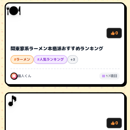
🍽️
0
関東家系ラーメン本格派おすすめランキング
#
ラーメン
#
人気ランキング
+3
職
職人くん
17項目
🎵
0