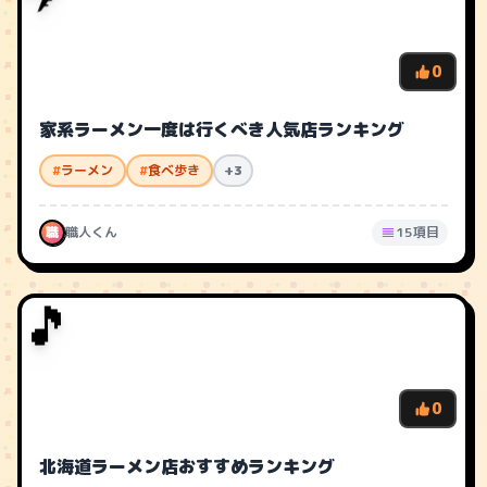
0
家系ラーメン一度は行くべき人気店ランキング
#
ラーメン
#
食べ歩き
+3
職
職人くん
15項目
🎵
0
北海道ラーメン店おすすめランキング