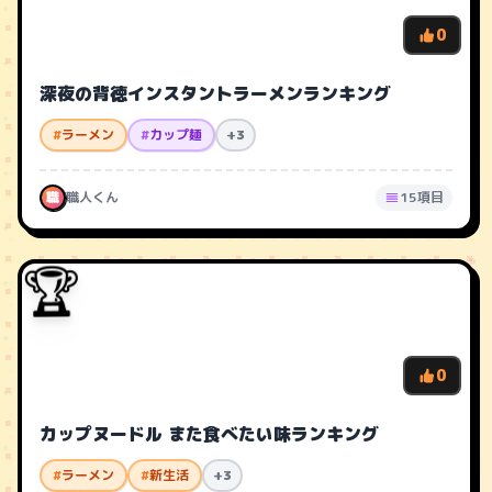
0
深夜の背徳インスタントラーメンランキング
#
ラーメン
#
カップ麺
+3
職
職人くん
15項目
🏆
0
カップヌードル また食べたい味ランキング
#
ラーメン
#
新生活
+3