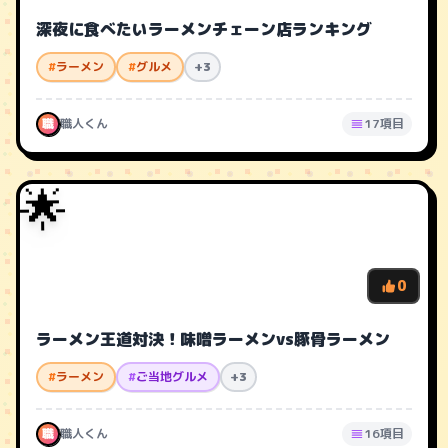
深夜に食べたいラーメンチェーン店ランキング
#
ラーメン
#
グルメ
+3
職
職人くん
17項目
🌟
0
ラーメン王道対決！味噌ラーメンvs豚骨ラーメン
#
ラーメン
#
ご当地グルメ
+3
職
職人くん
16項目