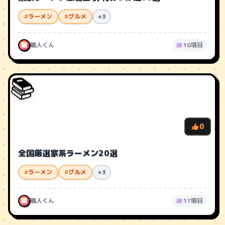
#
ラーメン
#
グルメ
+3
職
職人くん
10項目
📚
0
全国厳選家系ラーメン20選
#
ラーメン
#
グルメ
+3
職
職人くん
17項目