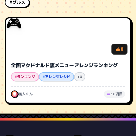
#グルメ
🎮
0
全国マクドナルド裏メニューアレンジランキング
#
ランキング
#
アレンジレシピ
+3
職
職人くん
18項目