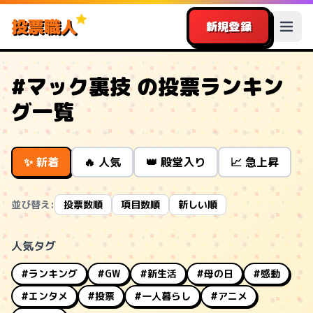
投票職人
新規登録
#マック裏技 の投票ランキン
グ一覧
✨ 新着
🔥 人気
👑 殿堂入り
📈 急上昇
並び替え:
投票数順
項目数順
新しい順
人気タグ
#ランキング
#GW
#新生活
#母の日
#感動
#エンタメ
#投票
#一人暮らし
#アニメ