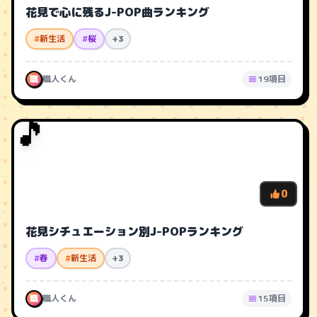
花見で心に残るJ-POP曲ランキング
#
新生活
#
桜
+3
職
職人くん
19項目
🎵
0
花見シチュエーション別J-POPランキング
#
春
#
新生活
+3
職
職人くん
15項目