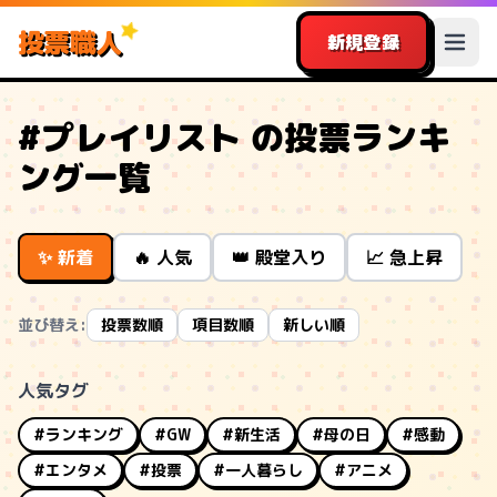
投票職人
新規登録
#プレイリスト の投票ランキ
ング一覧
✨ 新着
🔥 人気
👑 殿堂入り
📈 急上昇
並び替え:
投票数順
項目数順
新しい順
人気タグ
#ランキング
#GW
#新生活
#母の日
#感動
#エンタメ
#投票
#一人暮らし
#アニメ