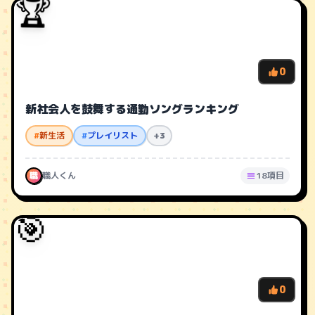
🏆
0
新社会人を鼓舞する通勤ソングランキング
#
新生活
#
プレイリスト
+3
職
職人くん
18項目
🎯
0