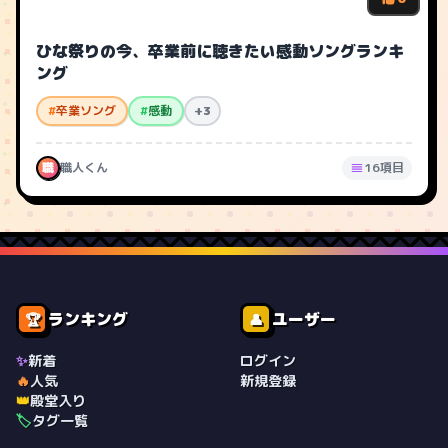
ひな祭りの今、卒業前に聴きたい感動ソングランキ
ング
#
卒業ソング
#
感動
+3
職
職人くん
16項目
ランキング
ユーザー
🏆
👤
✨
新着
ログイン
🔥
人気
新規登録
👑
殿堂入り
🏷️
タグ一覧