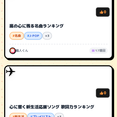
0
嵐の心に残る名曲ランキング
#
名曲
#
J-POP
+3
職
職人くん
17項目
✈️
0
心に響く新生活応援ソング 歌詞力ランキング
#
新生活
#
プレイリスト
+3