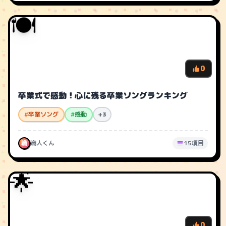
🍽️
0
卒業式で感動！心に残る卒業ソングランキング
#
卒業ソング
#
感動
+3
職
職人くん
15項目
🌟
0