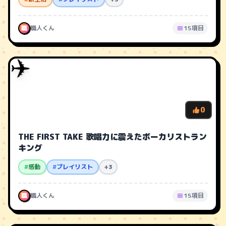
職
職人くん
15項目
✈️
0
THE FIRST TAKE 歌唱力に震えたボーカリストラン
キング
#
感動
#
プレイリスト
+3
職
職人くん
15項目