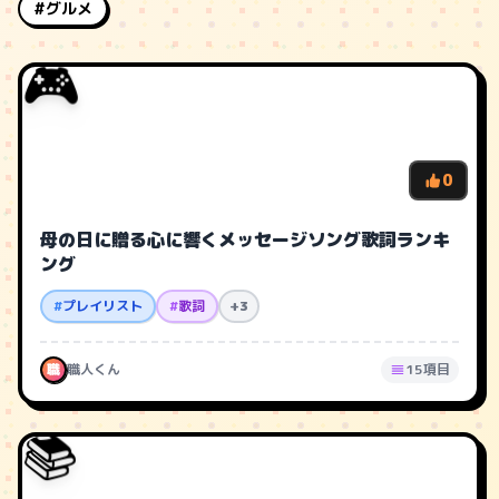
#グルメ
🎮
0
母の日に贈る心に響くメッセージソング歌詞ランキ
ング
#
プレイリスト
#
歌詞
+3
職
職人くん
15項目
📚