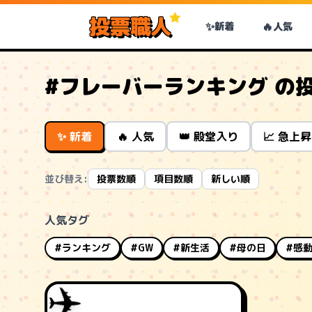
投票職人
✨
🔥
新着
人気
#フレーバーランキング の
✨ 新着
🔥 人気
👑 殿堂入り
📈 急上昇
並び替え:
投票数順
項目数順
新しい順
人気タグ
#ランキング
#GW
#新生活
#母の日
#感
✈️