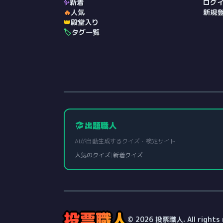
✨
新着
ログ
🔥
人気
新規
👑
殿堂入り
🏷️
タグ一覧
出題職人
AIが自動生成するクイズ・検定サイト
人気のクイズ
|
新着クイズ
投票職人
© 2026 投票職人. All rights 