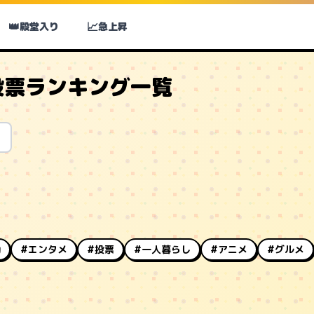
👑
📈
殿堂入り
急上昇
投票ランキング一覧
動
#エンタメ
#投票
#一人暮らし
#アニメ
#グルメ