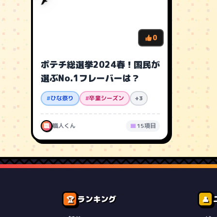
0
ポテチ総選挙2024春！国民が
選ぶNo.1フレーバーは？
#
ひな祭り
#
卒業シーズン
+3
職
職人くん
15項目
ランキング
🏆
👤