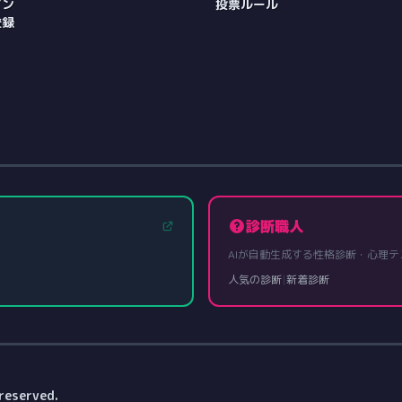
イン
投票ルール
登録
診断職人
AIが自動生成する性格診断・心理テ
人気の診断
|
新着診断
reserved.