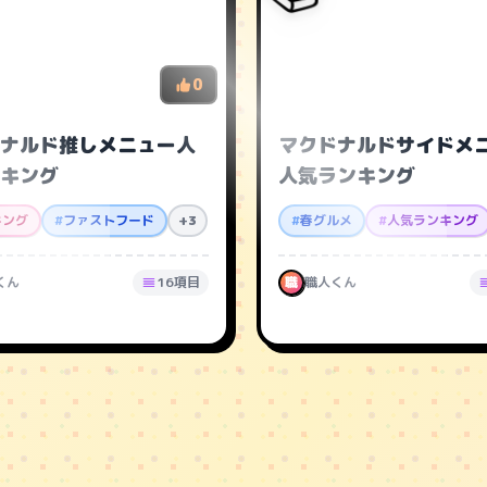
0
ナルド推しメニュー人
マクドナルドサイドメ
キング
人気ランキング
キング
#
ファストフード
+3
#
春グルメ
#
人気ランキング
くん
16項目
職
職人くん