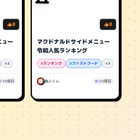
0
0
ニュー
マクドナルドサイドメニュー
令和人気ランキング
+3
#
ランキング
#
ファストフード
+3
16項目
職
職人くん
20項目