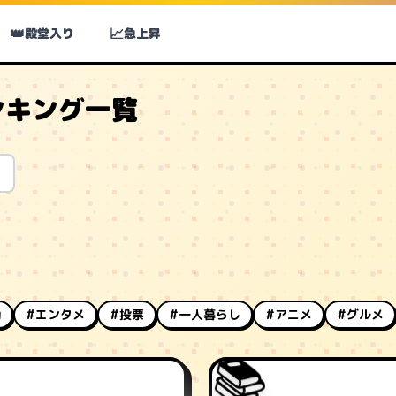
👑
📈
殿堂入り
急上昇
ンキング一覧
動
#エンタメ
#投票
#一人暮らし
#アニメ
#グルメ
📚