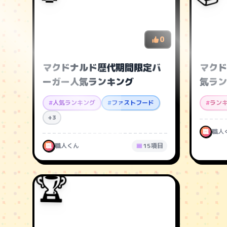
0
マクドナルド歴代期間限定バ
マクド
ーガー人気ランキング
気ラン
#
人気ランキング
#
ファストフード
#
ラン
+3
職
職人
職
職人くん
15項目
🏆