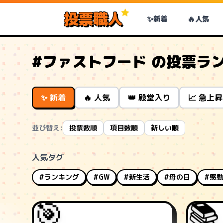
投票職人
✨
🔥
新着
人気
#ファストフード の投票ラ
✨ 新着
🔥 人気
👑 殿堂入り
📈 急上昇
並び替え:
投票数順
項目数順
新しい順
人気タグ
#ランキング
#GW
#新生活
#母の日
#感
📚
🎯