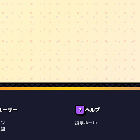
ユーザー
ヘルプ
❓
イン
投票ルール
登録