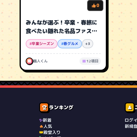
0
みんなが選ぶ！卒業・春旅に
食べたい隠れた名品ファスト
フード10選
#
卒業シーズン
#
春グルメ
+3
職
職人くん
12項目
ランキング
🏆
👤
✨
新着
ログ
🔥
人気
新規
👑
殿堂入り