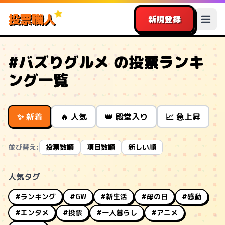
投票職人
新規登録
#バズりグルメ の投票ランキ
ング一覧
✨ 新着
🔥 人気
👑 殿堂入り
📈 急上昇
並び替え:
投票数順
項目数順
新しい順
人気タグ
#ランキング
#GW
#新生活
#母の日
#感動
#エンタメ
#投票
#一人暮らし
#アニメ