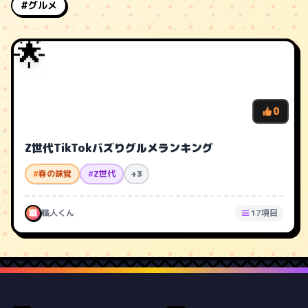
#グルメ
🌟
0
Z世代TikTokバズりグルメランキング
#
春の味覚
#
Z世代
+3
職
職人くん
17項目