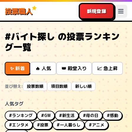
投票職人
新規登録
#バイト探し の投票ランキン
グ一覧
✨ 新着
🔥 人気
👑 殿堂入り
📈 急上昇
並び替え:
投票数順
項目数順
新しい順
人気タグ
#ランキング
#GW
#新生活
#母の日
#感動
#エンタメ
#投票
#一人暮らし
#アニメ