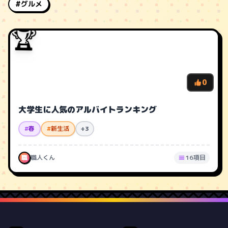
#グルメ
🏆
0
大学生に人気のアルバイトランキング
#
春
#
新生活
+3
職
職人くん
16項目