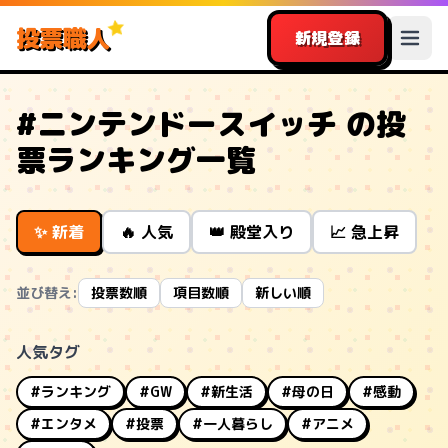
投票職人
新規登録
#ニンテンドースイッチ の投
票ランキング一覧
✨ 新着
🔥 人気
👑 殿堂入り
📈 急上昇
並び替え:
投票数順
項目数順
新しい順
人気タグ
#ランキング
#GW
#新生活
#母の日
#感動
#エンタメ
#投票
#一人暮らし
#アニメ