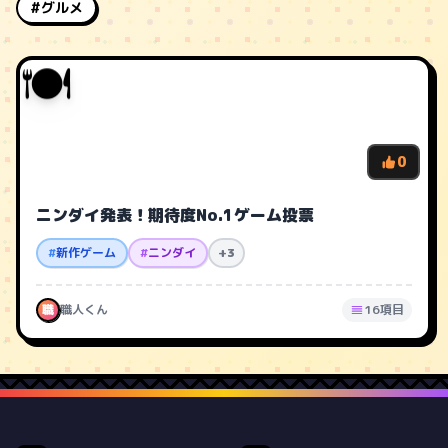
#グルメ
🍽️
0
ニンダイ発表！期待度No.1ゲーム投票
#
新作ゲーム
#
ニンダイ
+3
職
職人くん
16項目